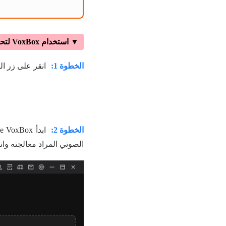
▼ استخدام VoxBox لتحويل من صوت الى نص
الخطوة 1:
انقر على زر التحميل لتنزيل iMyFone VoxBox 
الخطوة 2:
الصوتي المراد معالجته وا