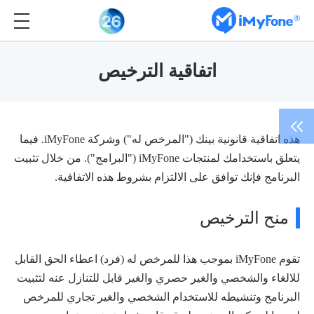
اتفاقية الترخيص
هذه اتفاقية قانونية بينك ("المرخص له") وشركة iMyFone. فيما
يتعلق باستخدامك لمنتجات iMyFone ("البرامج"). من خلال تثبيت
البرنامج فإنك توافق على الالتزام بشروط هذه الاتفاقية.
منح الترخيص
تقوم iMyFone بموجب هذا للمرخص له (فرد) اعطاء الحق القابل
للالغاء والشخصي والغير حصري والغير قابل للتنازل عنه لتثبيت
البرنامج وتنشيطه للاستخدام الشخصي والغير تجاري للمرخص