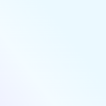
ا
يتبيّن أن برنامج iMyFone LockWiper عملي للغاية لفتح جهاز iPhone أو
iPad أو iPod touch، حتى لو نسيت رمز قفل الشاشة أو معرف Apple
الخاص بك. لا يلزم أي خبرة تقنية سابقة.