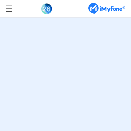
قوي -
فعّال -
افتح قفل iPhone / iPad / iPod touch بدون رمز
آمن -
موثوق -