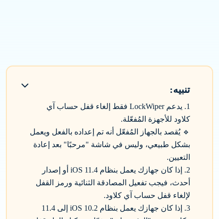
"العثور على" بسهولة.
عك بعد الآن بواسطة حساب آي كلاود السابق.
تنبيه:
1. يدعم LockWiper فقط إلغاء قفل حساب آي
كلاود للأجهزة المُفعّلة.
🔹 يُقصد بالجهاز المُفعّل أنه تم إعداده بالفعل ويعمل
بشكل طبيعي، وليس في شاشة "مرحبًا" بعد إعادة
التعيين.
2. إذا كان جهازك يعمل بنظام iOS 11.4 أو إصدار
أحدث، فيجب تفعيل المصادقة الثنائية ورمز القفل
لإلغاء قفل حساب آي كلاود.
3. إذا كان جهازك يعمل بنظام iOS 10.2 إلى 11.4