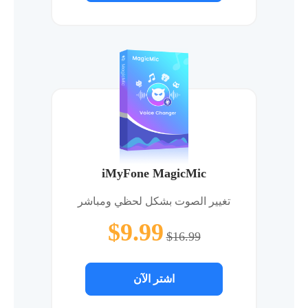
iMyFone MagicMic
تغيير الصوت بشكل لحظي ومباشر
$9.99
$16.99
اشتر الآن