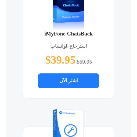
iMyFone ChatsBack
استرجاع الواتساب
$39.95
$59.95
اشتر الآن