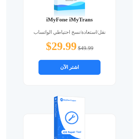
iMyFone iMyTrans
نقل/استعادة/نسخ احتياطي الواتساب
$29.99
$49.99
اشتر الآن