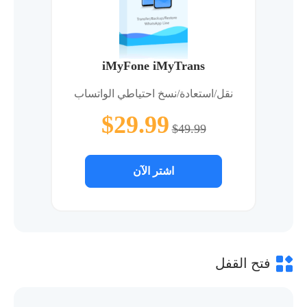
iMyFone iMyTrans
نقل/استعادة/نسخ احتياطي الواتساب
$29.99
$49.99
اشتر الآن
فتح القفل