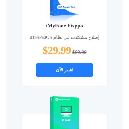
iMyFone Fixppo
إصلاح مشكلات في نظام iOS/iPadOS
$29.99
$69.99
اشتر الآن