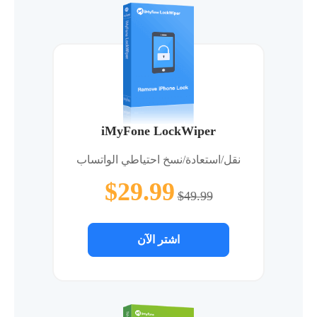
iMyFone LockWiper
نقل/استعادة/نسخ احتياطي الواتساب
$29.99
$49.99
اشتر الآن