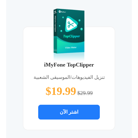
iMyFone TopClipper
تنزيل الفيديوهات/الموسيقى الشعبية
$19.99
$29.99
اشتر الآن