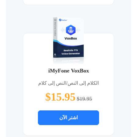
iMyFone VoxBox
الكلام إلى النص/النص إلى كلام
$15.95
$19.95
اشتر الآن