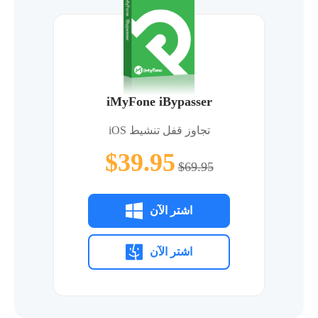
iMyFone iBypasser
تجاوز قفل تنشيط iOS
$39.95
$69.95
اشتر الآن
اشتر الآن