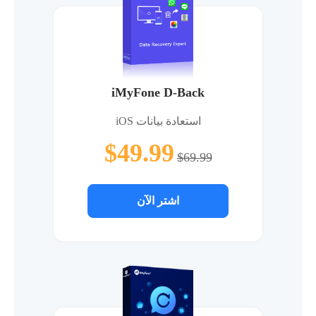
iMyFone D-Back
استعادة بيانات iOS
$49.99
$69.99
اشتر الآن