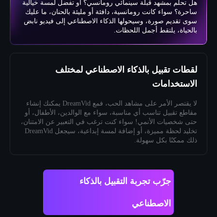
هل تحلم بمشهد قبلة سينمائي رومانسي؟ أو تفضل لمسة خيالية
ساحرة؟ سواء كانت رومانسية، دافئة أو مليئة بالحنان، ما عليك
سوى تقديم صورة، وسيحولها الذكاء الاصطناعي إلى فيديو نابض
بالحياة، يلتقط أجمل اللحظات.
لقطات تقبيل بالذكاء الاصطناعي لمختلف
الاستخدامات
لا يقتصر الأمر على مشاهد الحب، فمع DreamVid يمكنك إنشاء
مقاطع تقبيل تناسب أي مناسبة، سواء مع الوالدين، الأطفال، أو
حتى شخصيات الأنمي! سواء كنت ترغب في التعبير عن الامتنان،
تخليد لحظة مميزة، أو إضافة لمسة إبداعية، سيجعل DreamVid
ذلك ممكنًا بكل سهولة.
جرّب تجربة التقبيل بالذكاء
الاصطناعي