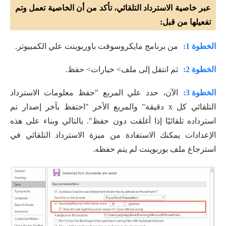
عبر خاصية الاسترداد التلقائي، تأكد من أن الخاصية تعمل وتم
تفعيلها من قبل:
الخطوة 1:
من برنامج مايكروسوفت باوربوينت علي الكمبيوتر.
الخطوة 2:
ثم انتقل إلى ملف> خيارات> حفظ.
الخطوة 3:
الآن، حدد علي المربع "حفظ معلومات الاسترداد
التلقائي كل x دقيقة" والمربع الأخر "احتفظ بآخر إصدار تم
استرداده تلقائيًا إذا أغلقت دون حفظ". بالتالي وبناء على هذه
الإعدادات يمكنك الاستفادة من ميزة الاسترداد التلقائي في
استرجاع ملف بوربوينت لم يتم حفظه.