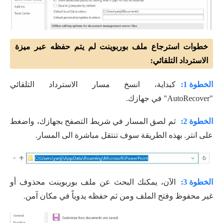
خطوات استرجاع ملف بوربوينت لم يتم حفظه عبر ميزة
الاسترداد التلقائي:
الخطوة 1:
كبداية، انسخ مسار الاسترداد التلقائي
"AutoRecover" في جهازك.
الخطوة 2:
ثم لصق المسار في شريط التصفح بجهازك، واضغط
على انتر. بهذه الطريقة سوف تنتقل مباشرة الى المسار.
الخطوة 3:
الآن، يمكنك البحث عن ملف بوربوينت محذوف أو
غير محفوظ وفتح الملف ومن ثم حفظه يدوياً في مكان آمن.