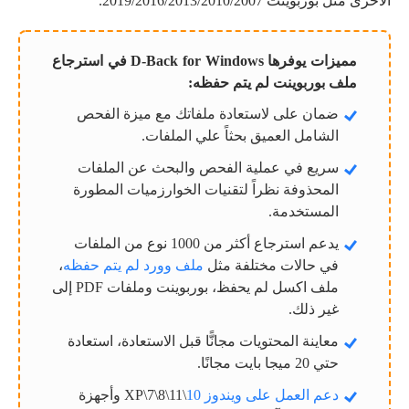
الاخرى مثل بوربوينت 2019/2016/2013/2010/2007.
مميزات يوفرها D-Back for Windows في استرجاع
ملف بوربوينت لم يتم حفظه:
ضمان على لاستعادة ملفاتك مع ميزة الفحص
الشامل العميق بحثاً علي الملفات.
سريع في عملية الفحص والبحث عن الملفات
المحذوفة نظراً لتقنيات الخوارزميات المطورة
المستخدمة.
يدعم استرجاع أكثر من 1000 نوع من الملفات
في حالات مختلفة مثل
ملف وورد لم يتم حفظه
،
ملف اكسل لم يحفظ، بوربوينت وملفات PDF إلى
غير ذلك.
معاينة المحتويات مجانًّا قبل الاستعادة، استعادة
حتي 20 ميجا بايت مجانًا.
دعم العمل على ويندوز 10
\XP\7\8\11 وأجهزة