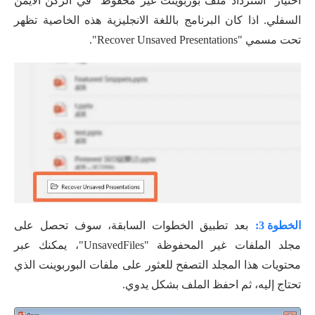
اختيار "استرداد ملف بوربوينت غير محفوظ" في الركن الأيمن
السفلي. اذا كان البرنامج باللغة الانجليزية هذه الخاصية تظهر
تحت مسمي "Recover Unsaved Presentations".
الخطوة 3:
بعد تطبيق الخطوات السابقة، سوف تحصل على
مجلد الملفات غير المحفوظة "UnsavedFiles"، يمكنك عبر
محتويات هذا المجلد التصفح للعثور على ملفات البوربوينت الذي
تحتاج إليه، ثم احفظ الملف بشكل يدوي.