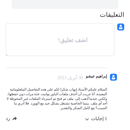
التعليقات
اضف تعليق!
إبراهيم عيشو
30 أبريل 2023
السلام عليكم الأستاذ إيهاب شكرا لكم على هذه التفاصيل الملعلوماتية
المفيدة، أنا جربت أن أحذف ملفات الباور بوانيت عذة مرات دون حفظها،
ولكني عندما أذهب إلى: ملف ثم فتح ثم استرداد الملفات غير المحوظة لا
أجد أي ملف. بينما الخاصية تشتغل بشكل جيد مع الوورد. فلا أدري ما
السبب؟ مع كامل الشكر والتقدير
رد
1
إجابات