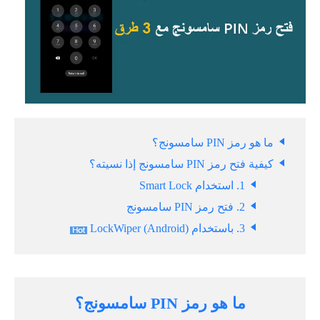
ما هو رمز PIN سامسونج؟
كيفية فتح رمز PIN سامسونج إذا نسيته؟
1. استخدام Smart Lock
2. فتح رمز PIN سامسونج
3. باستخدام LockWiper (Android)
ما هو رمز PIN سامسونج؟