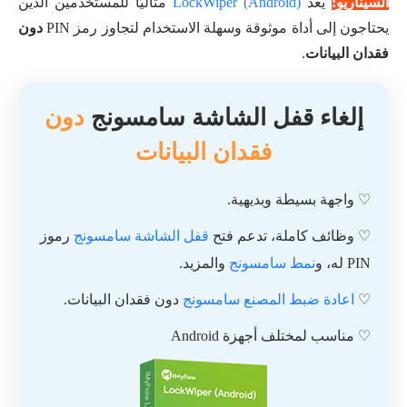
السيناريو:
يعد
LockWiper (Android)
مثاليًا للمستخدمين الذين
يحتاجون إلى أداة موثوقة وسهلة الاستخدام لتجاوز رمز PIN
دون
فقدان البيانات
.
إلغاء قفل الشاشة سامسونج
دون
فقدان البيانات
♡ واجهة بسيطة وبديهية.
♡ وظائف كاملة، تدعم فتح
قفل الشاشة سامسونج
رموز
PIN له، و
نمط سامسونج
والمزيد.
♡
اعادة ضبط المصنع سامسونج
دون فقدان البيانات.
♡ مناسب لمختلف أجهزة Android