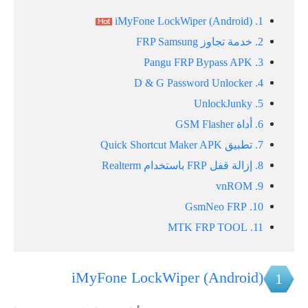
1. iMyFone LockWiper (Android)
2. خدمة تجاوز FRP Samsung
3. Pangu FRP Bypass APK
4. D & G Password Unlocker
5. UnlockJunky
6. أداة GSM Flasher
7. تطبيق Quick Shortcut Maker APK
8. إزالة قفل FRP باستخدام Realterm
9. vnROM
10. GsmNeo FRP
11. MTK FRP TOOL
iMyFone LockWiper (Android)
1