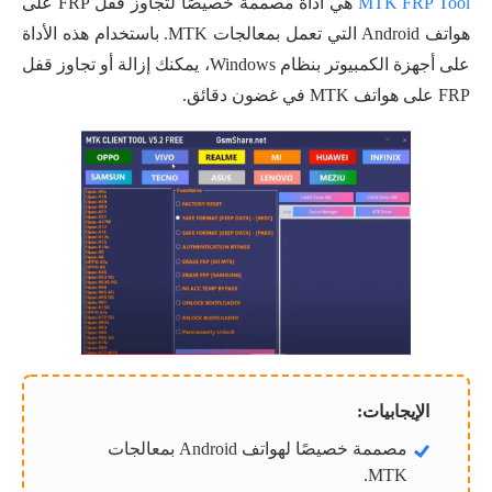
MTK FRP Tool
هي أداة مصممة خصيصًا لتجاوز قفل FRP على
هواتف Android التي تعمل بمعالجات MTK. باستخدام هذه الأداة
على أجهزة الكمبيوتر بنظام Windows، يمكنك إزالة أو تجاوز قفل
FRP على هواتف MTK في غضون دقائق.
الإيجابيات:
مصممة خصيصًا لهواتف Android بمعالجات
MTK.