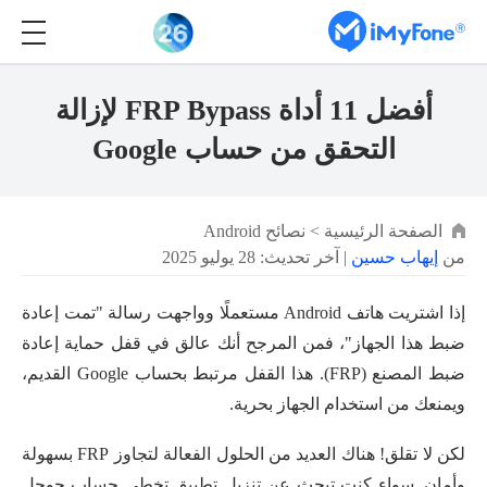
أفضل 11 أداة FRP Bypass لإزالة
التحقق من حساب Google
الصفحة الرئيسية
>
نصائح Android
من
إيهاب حسين
| آخر تحديث: 28 يوليو 2025
إذا اشتريت هاتف Android مستعملًا وواجهت رسالة "تمت إعادة
ضبط هذا الجهاز"، فمن المرجح أنك عالق في قفل حماية إعادة
ضبط المصنع (FRP). هذا القفل مرتبط بحساب Google القديم،
ويمنعك من استخدام الجهاز بحرية.
لكن لا تقلق! هناك العديد من الحلول الفعالة لتجاوز FRP بسهولة
وأمان. سواء كنت تبحث عن تنزيل تطبيق تخطي حساب جوجل