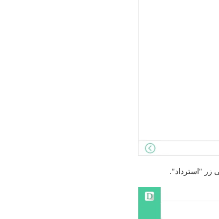
 زر "استرداد".