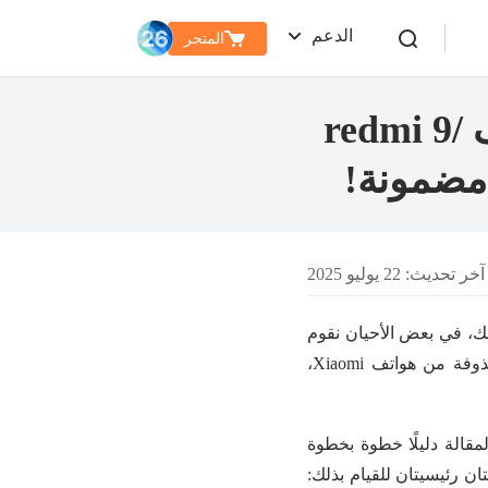
الدعم
المتجر
كيفية استرجاع الصور المحذوفة من الهاتف redmi 9/
خر تحديث: 22 يوليو 2025
لك، في بعض الأحيان نقوم
بحذفها عن طريق الخطأ من هواتفنا. لا تقلق. إليك طرق استعادة الصور ومقاطع الفيديو المحذوفة من هواتف Xiaomi،
ف المفضل لدى العديد من مستخدمي Xiaomi، توفر هذه المقالة دليلًا خطوة بخطوة
ان رئيسيتان للقيام بذلك: