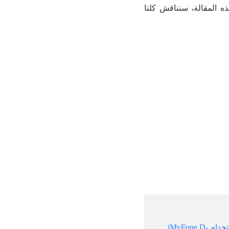
ة. في هذه المقالة، سنناقش كلتا
1.1. كيفية استرجاع الصور المحذوفة من الهاتف Redmi 9/ Redmi/ Redmi note 8 باستخدام iMyFone D-