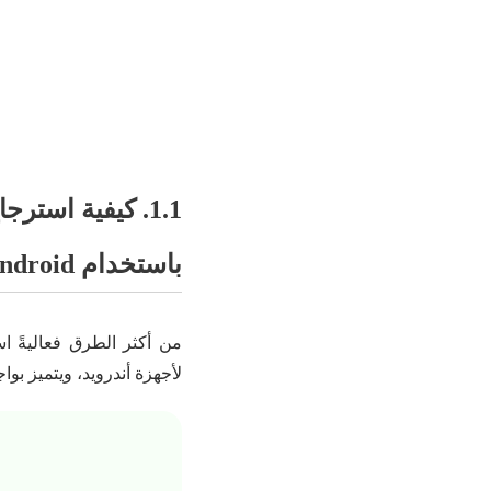
باستخدام iMyFone D-Back for Android
من أكثر الطرق فعاليةً ا
لأجهزة أندرويد، ويتميز بو