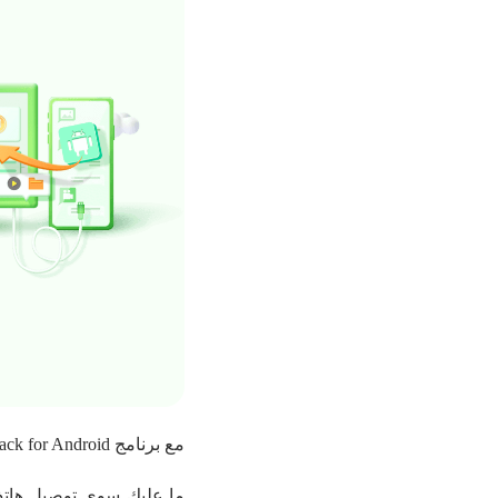
مع برنامج iMyFone D-Back for Android، اطمئن، ستستعيد صورك الثمينة بسرعة وأمان على هواتف أندرويد.