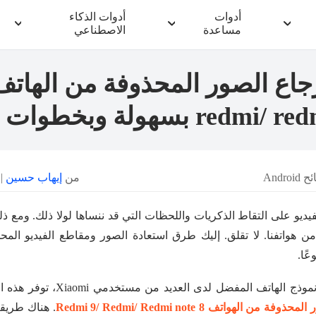
أدوات
أدوات الذكاء
مساعدة
الاصطناعي
 بسهولة وبخطوات مضمونة!
Androi
من
إيهاب حسين
| آ
يديو على التقاط الذكريات واللحظات التي قد ننساها لولا ذلك. ومع ذ
عًا.
على سبيل المثال، وأيضًا نموذج الهات
 الهواتف Redmi 9/ Redmi/ Redmi note 8
. هناك طريقت