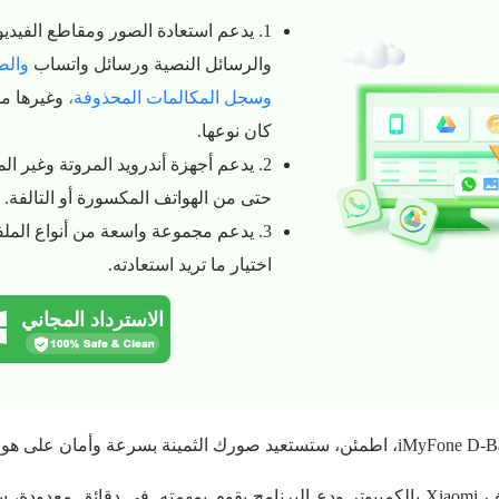
1. يدعم استعادة الصور ومقاطع الفيدي
والرسائل النصية ورسائل واتساب
والص
وسجل المكالمات المحذوفة،
وغيرها من
كان نوعها.
2. يدعم أجهزة أندرويد المروتة وغير الم
حتى من الهواتف المكسورة أو التالفة.
3. يدعم مجموعة واسعة من أنواع الملف
اختيار ما تريد استعادته.
الاسترداد المجاني
ما عليك سوى توصيل هاتف Xiaomi بالكمبيوتر ودع البرنامج يقوم بمهمته. في دقائ