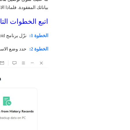
بياناتك المفقودة. فلماذا الانتظار؟ ابدأ
اتبع الخطوات التال
الخطوة 1:
نزّل برنامج D-Back for Android وشغّله على جهاز الكمبيوتر لبدء عملية الاسترداد.
الخطوة 2:
حدد وضع الاستر