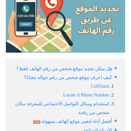
هل يمكن تحديد موقع شخص من رقم الهاتف فقط؟
كيف اعرف موقع شخص من رقم جواله مجانا؟
CellTrack
Locate A Phone Number
استخدام وسائل التواصل الاجتماعي للمعرفة مكان
شخص من رقمه
أفضل أداة لتغيير موقع الهاتف بسهولة
الأسئلة الشائعة