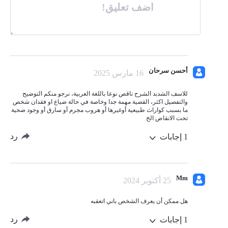
اضف تعليق!
أحسن سرحان
16 مارس 2025
للاسف الشدبد الشرح ناقص نوعا باللغة العربية، نرجو منكم التوضيح
والتفصيل اكثر، القضية مهمة جدا وخاصة في حالة ضياع او فقدان شخص
ما بسبب كواراث طبيعية أوغيرها أو هروب مجرم أو سارق أو وجود ضحية
تحت الانقاض الخ
رد
1
إجابات
Mm
25 أكتوبر 2024
هل ممكن أن يعرف الشخص باني اتعقبه
رد
1
إجابات