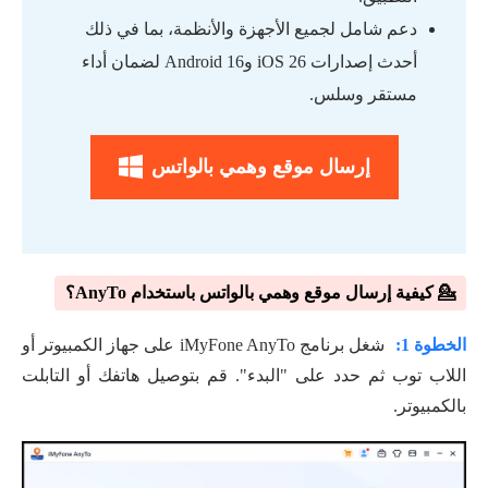
دعم شامل لجميع الأجهزة والأنظمة، بما في ذلك
أحدث إصدارات iOS 26 وAndroid 16 لضمان أداء
مستقر وسلس.
إرسال موقع وهمي بالواتس
💁 كيفية إرسال موقع وهمي بالواتس باستخدام AnyTo؟
الخطوة 1:
شغل برنامج iMyFone AnyTo على جهاز الكمبيوتر أو
اللاب توب ثم حدد على "البدء". قم بتوصيل هاتفك أو التابلت
بالكمبيوتر.