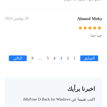
Ahmed Meky
20 نوفمبر 2024
جيد جدا
السابق
1
2
3
4
5
…
9
التالي
اخبرنا برأيك
اكتب تقييما عن iMyFone D-Back for Windows