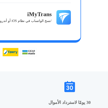
iMyTrans
/نسخ الواتساب في نظام iOS أو أندرويد بكل سهولة!
30 يومًا لاسترداد الأموال