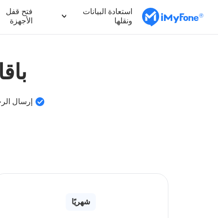
استعادة البيانات
فتح قفل
ونقلها
الأجهزة
باقات و
إرسال الر
شهريًا