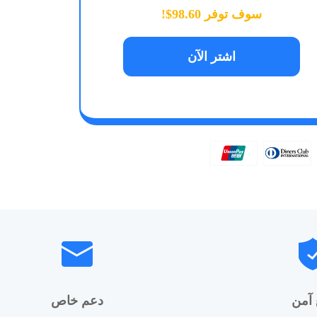
سوف توفر 98.60$!
اشتر الآن
 آمن
دعم خاص