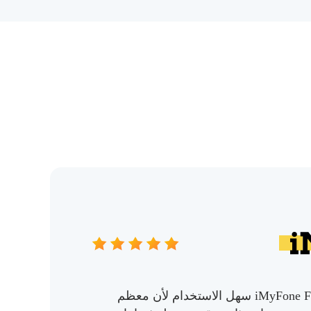
إن تطبيق iMyFone Fixppo سهل الاستخدام لأن معظم