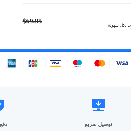
$69.95
توصيل سريع
دفع