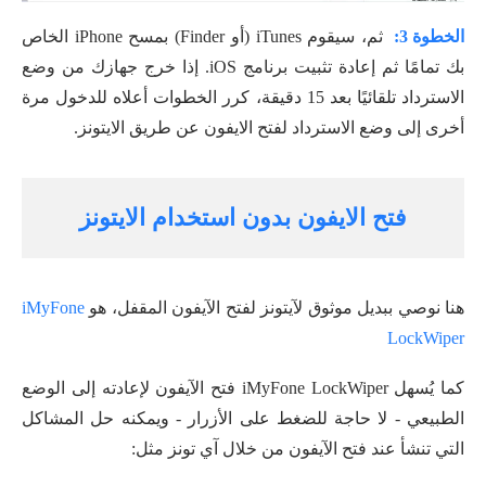
الخطوة 3:
ثم، سيقوم iTunes (أو Finder) بمسح iPhone الخاص
بك تمامًا ثم إعادة تثبيت برنامج iOS. إذا خرج جهازك من وضع
الاسترداد تلقائيًا بعد 15 دقيقة، كرر الخطوات أعلاه للدخول مرة
أخرى إلى وضع الاسترداد لفتح الايفون عن طريق الايتونز.
فتح الايفون بدون استخدام الايتونز
هنا نوصي ببديل موثوق لآيتونز لفتح الآيفون المقفل، هو
iMyFone
LockWiper
كما يُسهل iMyFone LockWiper فتح الآيفون لإعادته إلى الوضع
الطبيعي - لا حاجة للضغط على الأزرار - ويمكنه حل المشاكل
التي تنشأ عند فتح الآيفون من خلال آي تونز مثل: