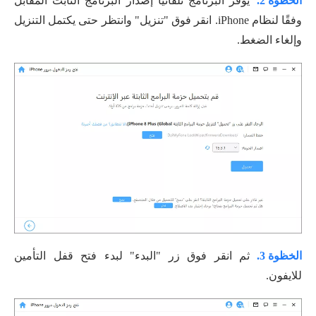
الخظوة 2.
يوفر البرنامج تلقائيًا إصدار البرنامج الثابت المقابل
وفقًا لنظام iPhone. انقر فوق "تنزيل" وانتظر حتى يكتمل التنزيل
وإلغاء الضغط.
الخظوة 3.
ثم انقر فوق زر "البدء" لبدء فتح قفل التأمين
للايفون.