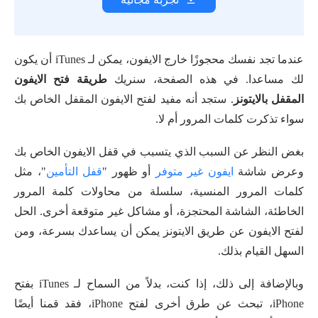
عندما تجد نفسك محجوزًا خارج الايفون، يمكن لـ iTunes أن يكون
لك مساعدا. في هذه الصفحة، سنريك
طريقة فتح الايفون
المقفل بالايتونز
. ستجد أنه مفيد لفتح الايفون المقفل الخاص بك
سواء تذكرت كلمات المرور أم لا.
بغض النظر عن السبب الذي يتسبب في قفل الايفون الخاص بك
وعرض شاشة
ايفون غير متوفر
أو ظهور "
قفل التأمين
"، مثل
كلمات المرور المنسية، سلسلة من محاولات كلمة المرور
الخاطئة، الشاشة المحتجزة، أو مشاكل غير متوقعة أخرى. الحل
لفتح الايفون عن طريق الايتونز يمكن أن يساعدك بسرعة، ومن
السهل القيام بذلك.
وبالإضافة إلى ذلك، إذا كنت، بدلاً من السماح لـ iTunes بفتح
iPhone، تبحث عن طرق أخرى لفتح iPhone، فقد قمنا أيضًا