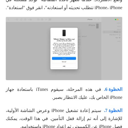
iPhone، iPhone تتطلب تحديثه أو استعادته"، انقر فوق "استعادة".
الخظوة 6.
في هذه المرحلة، سيقوم iTunes باستعادة جهاز
iPhone الخاص بك، عليك الانتظار بصبر.
الخظوة 7.
سيتم إعادة تشغيل iPhone وعرض الشاشة الأولية،
للإشارة إلى أنه تم إزالة قفل التأمين. في هذا الوقت، يمكنك
فصل iPhone عن الكمبيوتر، ثم إعداد iPhone واستخدامه.