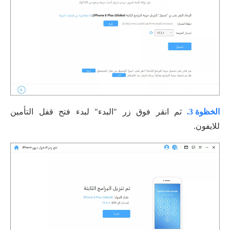
الخظوة 3.
ثم انقر فوق زر "البدء" لبدء فتح قفل التأمين
للايفون.