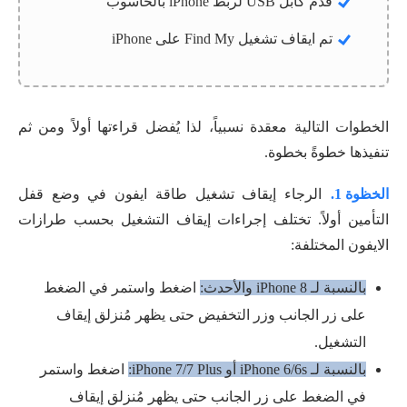
قدّم كابل USB لربط iPhone بالحاسوب
تم ايقاف تشغيل Find My على iPhone
الخطوات التالية معقدة نسبياً، لذا يُفضل قراءتها أولاً ومن ثم
تنفيذها خطوةً بخطوة.
الخظوة 1.
الرجاء إيقاف تشغيل طاقة ايفون في وضع قفل
التأمين أولاً. تختلف إجراءات إيقاف التشغيل بحسب طرازات
الايفون المختلفة:
بالنسبة لـ iPhone 8 والأحدث:
اضغط واستمر في الضغط
على زر الجانب وزر التخفيض حتى يظهر مُنزلق إيقاف
التشغيل.
بالنسبة لـ iPhone 6/6s أو iPhone 7/7 Plus:
اضغط واستمر
في الضغط على زر الجانب حتى يظهر مُنزلق إيقاف