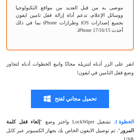
موصى به من قبل العديد من مواقع التكنولوجيا
ووسائل الإعلام، تدعم أداة إزالة قفل تامين ايفون
بجميع إصدارات iOS وطرازات iPhone بما في ذلك
أحدث iPhone 17/16/15.
انقر على الزر أدناه لتنزيله مجانًا واتبع الخطوات أدناه لتجاوز
وضع قفل التامين في ايفون!
تحميل مجاني لفتح
الخظوة 1.
تشغيل LockWiper واختر وضع "
إلغاء قفل كلمة
المرور
". ثم توصيل الايفون الخاص بك بجهاز الكمبيوتر عبر كابل
USB.