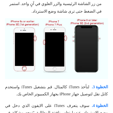
من زر الشاشة الرئيسية والزر العلوي في آنٍ واحد. استمر
في الضغط حتى ترى شاشة وضع الاسترداد.
الخظوة 3.
لنأخذ iTunes كالمثال. قم بتشغيل iTunes واستخدم
كابل نقل لتوصيل جهاز iPhone بجهاز الكمبيوتر الخاص بك.
الخظوة 4.
سوف يتعرف iTunes على الايفون الذي دخل في
وضع الاسترداد. عندما تظهر نافذة المطالبة "توجد مشكلة في