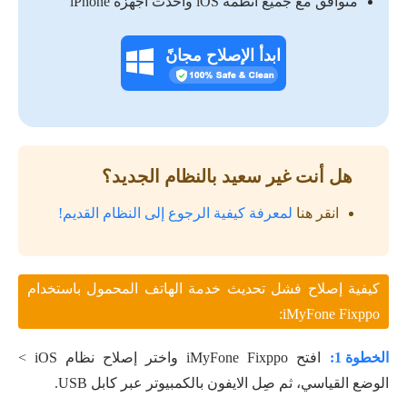
متوافق مع جميع أنظمة iOS وأحدث أجهزة iPhone
ابدأ الإصلاح مجانً
هل أنت غير سعيد بالنظام الجديد؟
انقر هنا
لمعرفة كيفية الرجوع إلى النظام القديم!
كيفية إصلاح فشل تحديث خدمة الهاتف المحمول باستخدام
iMyFone Fixppo:
الخطوة 1:
افتح iMyFone Fixppo واختر إصلاح نظام iOS >
الوضع القياسي، ثم صِل الايفون بالكمبيوتر عبر كابل USB.