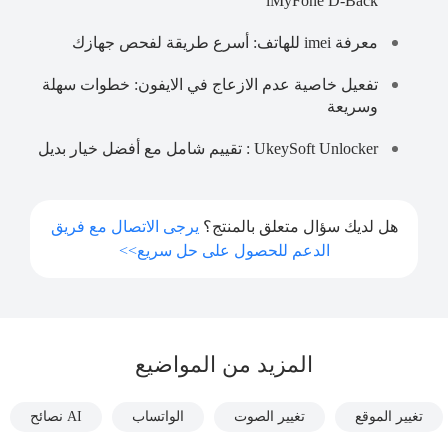
iMyFone D-Back
معرفة imei للهاتف: أسرع طريقة لفحص جهازك
تفعيل خاصية عدم الازعاج في الايفون: خطوات سهلة
وسريعة
UkeySoft Unlocker : تقييم شامل مع أفضل خيار بديل
هل لديك سؤال متعلق بالمنتج؟
يرجى الاتصال مع فريق
الدعم للحصول على حل سريع>>
المزيد من المواضيع
تغيير الموقع
تغيير الصوت
الواتساب
AI نصائح