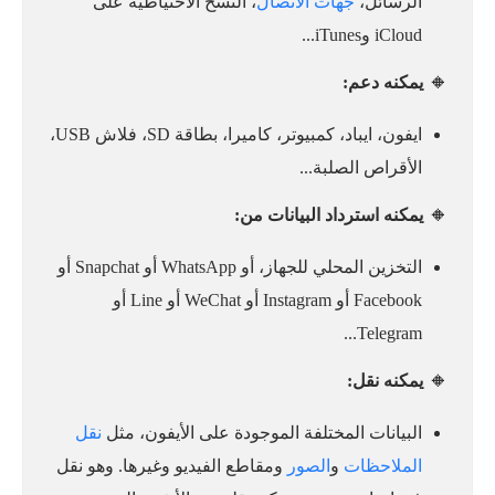
الرسائل،
جهات الاتصال
، النسخ الاحتياطية على
iCloud وiTunes...
🔸
يمكنه دعم:
ايفون، ايباد، كمبيوتر، كاميرا، بطاقة SD، فلاش USB،
الأقراص الصلبة...
🔸
يمكنه استرداد البيانات من:
التخزين المحلي للجهاز، أو WhatsApp أو Snapchat أو
Facebook أو Instagram أو WeChat أو Line أو
Telegram...
🔸
يمكنه نقل:
البيانات المختلفة الموجودة على الأيفون، مثل
نقل
الملاحظات
و
الصور
ومقاطع الفيديو وغيرها. وهو نقل