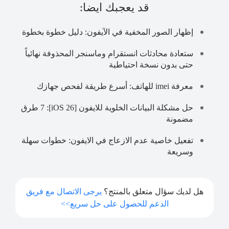
قد يعجبك ايضا:
إظهار الصور المخفية في الآيفون: دليل خطوة بخطوة
ستعادة محادثات انستقرام وماسنجر المحذوفة نهائياً
حتى بدون نسخة احتياطية
معرفة imei للهاتف: أسرع طريقة لفحص جهازك
حل مشكلة البيانات الخلوية للايفون [iOS 26]: 7 طرق
مضمونة
تفعيل خاصية عدم الازعاج في الايفون: خطوات سهلة
وسريعة
هل لديك سؤال متعلق بالمنتج؟
يرجى الاتصال مع فريق
الدعم للحصول على حل سريع>>