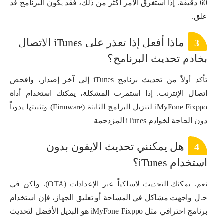
60 دقيقة. إذا استغرق الأمر أكثر من ذلك، فقد يكون البرنامج قد
علق.
ماذا أفعل إذا تعذر على iTunes الاتصال
3
بخادم تحديث البرنامج؟
تأكد أولاً من تحديث برنامج iTunes إلى آخر إصدار، وافحص
اتصال الإنترنت. إذا استمرت المشكلة، يمكنك استخدام أداة
iMyFone Fixppo لتنزيل البرامج الثابتة (Firmware) وتثبيتها يدوياً
دون الحاجة لخوادم iTunes المزدحمة.
هل يمكنني تحديث الايفون بدون
4
استخدام iTunes؟
نعم، يمكنك التحديث لاسلكياً عبر الإعدادات (OTA)، ولكن في
حال واجهت مشاكل في المساحة أو تعليق الجهاز، فإن استخدام
برنامج احترافي مثل iMyFone Fixppo هو البديل الأفضل لتحديث