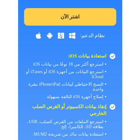
اشتر الآن
نظام الدعم:
استعادة بيانات iOS:
استرجع أكثر من 18 نوعًا من بيانات iOS
استرجع البيانات من أجهزة iOS أو iTunes أو
iCloud
النسخ الاحتياطي لبيانات iPhone/iPad بنقرة
واحدة
إصلاح أجهزة iOS التالفة بسهولة
إنقاذ بيانات الكمبيوتر أو القرص الصلب
الخارجي
استرجع الملفات من القرص الصلب، USB،
بطاقة SD، الكاميرا، إلخ.
استعادة بيانات ماك من شريحة M1/M2.