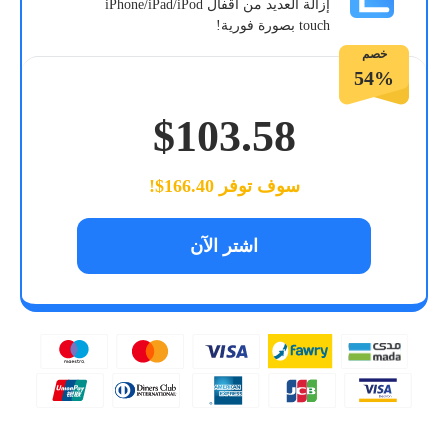
إزالة العديد من أقفال iPhone/iPad/iPod
touch بصورة فورية!
خصم
54%
$103.58
سوف توفر 166.40$!
اشتر الآن