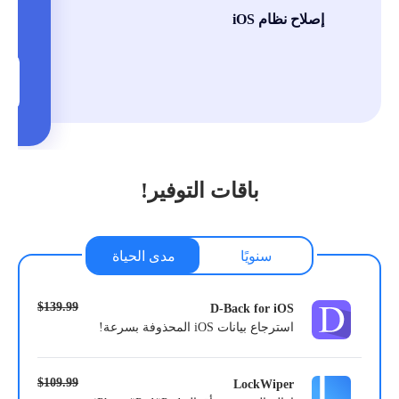
إصلاح نظام iOS
باقات التوفير!
سنويًا
مدى الحياة
$139.99
D-Back for iOS
استرجاع بيانات iOS المحذوفة بسرعة!
$109.99
LockWiper