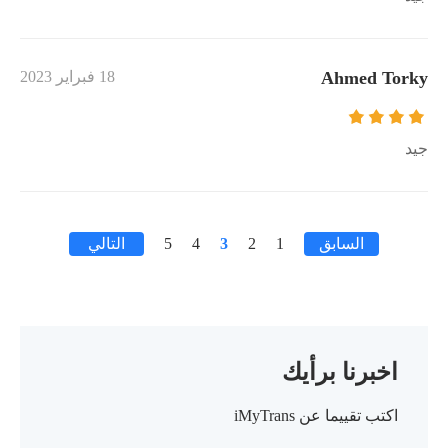
Ahmed Torky
18 فبراير 2023
جيد
السابق
1
2
3
4
5
التالي
اخبرنا برأيك
اكتب تقييما عن iMyTrans