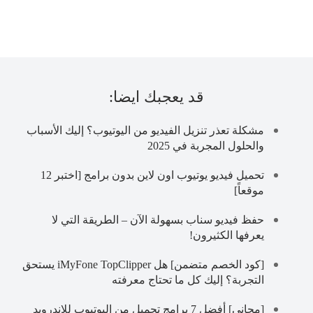
قد يعجبك ايضا:
مشكلة تعذر تنزيل الفيديو من اليوتيوب؟ إليك الأسباب
والحلول المجربة في 2025
تحميل فيديو يوتيوب اون لاين بدون برامج [اختبر 12
موقعاً]
حفظ فيديو سناب بسهولة الآن – الطريقة التي لا
يعرفها الكثيرون!
[كود الخصم متضمن] هل iMyFone TopClipper يستحق
التجربة؟ إليك كل ما تحتاج معرفته
[مجاني] أفضل 7 برامج تحميل من اليوتيوب للاندرويد