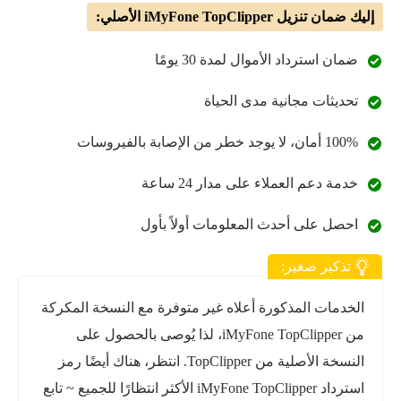
إليك ضمان تنزيل iMyFone TopClipper الأصلي:
ضمان استرداد الأموال لمدة 30 يومًا
تحديثات مجانية مدى الحياة
100% أمان، لا يوجد خطر من الإصابة بالفيروسات
خدمة دعم العملاء على مدار 24 ساعة
احصل على أحدث المعلومات أولاً بأول
تذكير صغير:
الخدمات المذكورة أعلاه غير متوفرة مع النسخة المكركة
من iMyFone TopClipper، لذا يُوصى بالحصول على
النسخة الأصلية من TopClipper. انتظر، هناك أيضًا رمز
استرداد iMyFone TopClipper الأكثر انتظارًا للجميع ~ تابع