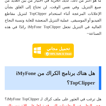
ما هو أكثر من ذلك، لديك الحرية في اختيار من بين العديد من
صيغ التنزيل. وفي نفس الوقت، لن تحتاج إلى القلق بشأن
الإعلانات المزعجة أثناء استخدام TopClipper لتنزيل مقاطع
الفيديو أو الموسيقى. عملية التنزيل المنعشة للغاية ونسبة النجاح
العالية في التنزيل تجعل iMyFone TopClipper رائدًا في هذه
الصناعة~
تحميل مجاني
هل هناك برنامج الكراك من iMyFone
TopClipper؟
هل ترغب في العثور على ملف كراك لـ iMyFone TopClipper؟
بغض النظر عن المعلومات التي قد تراها على الإنترنت والتي