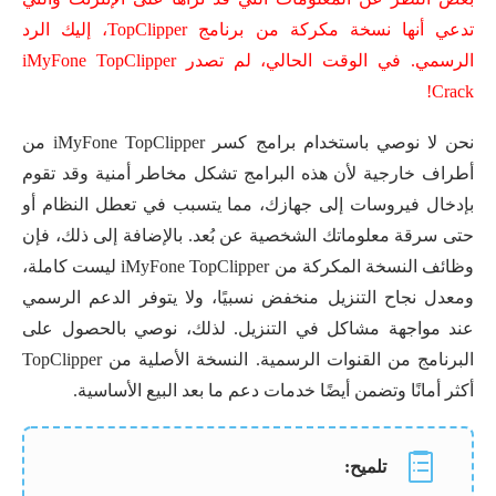
تدعي أنها نسخة مكركة من برنامج TopClipper، إليك الرد
الرسمي. في الوقت الحالي، لم تصدر iMyFone TopClipper
Crack!
نحن لا نوصي باستخدام برامج كسر iMyFone TopClipper من
أطراف خارجية لأن هذه البرامج تشكل مخاطر أمنية وقد تقوم
بإدخال فيروسات إلى جهازك، مما يتسبب في تعطل النظام أو
حتى سرقة معلوماتك الشخصية عن بُعد. بالإضافة إلى ذلك، فإن
وظائف النسخة المكركة من iMyFone TopClipper ليست كاملة،
ومعدل نجاح التنزيل منخفض نسبيًا، ولا يتوفر الدعم الرسمي
عند مواجهة مشاكل في التنزيل. لذلك، نوصي بالحصول على
البرنامج من القنوات الرسمية. النسخة الأصلية من TopClipper
أكثر أمانًا وتضمن أيضًا خدمات دعم ما بعد البيع الأساسية.
تلميح: