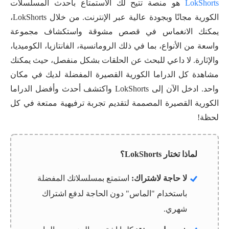
LokShorts
هو منصة تتيح لك الاستمتاع بأحدث المسلسلات
الكورية مجانًا وبجودة عالية عبر الإنترنت. من خلال LokShorts،
يمكنك الانغماس في قصص مشوقة واستكشاف مجموعة
واسعة من الأنواع، بما في ذلك الرومانسية، الفانتازيا، الكوميديا،
والإثارة. لا داعي للبحث عن الحلقات بشكل منفصل، حيث يمكنك
مشاهدة كل الدراما الكورية القصيرة المفضلة لديك في مكان
واحد. ادخل الآن إلى LokShorts واكتشف أحدث وأفضل الدراما
الكورية القصيرة المصممة لتقديم تجربة ترفيهية ممتعة في كل
لحظة!
لماذا تختار LokShorts؟
لا حاجة لاشتراك:
استمتع بمسلسلاتك المفضلة
باستخدام "الماس" دون الحاجة لدفع اشتراك
شهري.