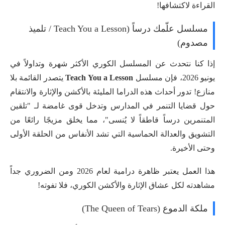
القراءة لاكتشافها!
مسلسل علّمك درساً (Teach You a Lesson / تلميذ
مصدوم)
إذا كنا نتحدث عن المسلسل الكوري الأكثر شهرة وتداولاً في
يونيو 2026، فإن مسلسل
Teach You a Lesson
يتصدر القائمة بلا
منازع! تدور أحداث هذه الدراما المليئة بالأكشن والإثارة والانتقام
حول قضايا التنمر في المدارس وتدخل قوى غامضة لـ "تلقين
المتنمرين درساً قاطقاً لا يُنسى"، مما يخلق مزيجًا رائعًا من
التشويق والعدالة الحماسية التي تشد الأنفاس من الحلقة الأولى
وحتى الأخيرة.
هذا العمل يعتبر ظاهرة درامية لعام 2026 ومن الضروري جداً
مشاهدته لكل عشاق الإثارة والأكشن الكوري، فلا تفوته!
ملكة الدموع (The Queen of Tears)