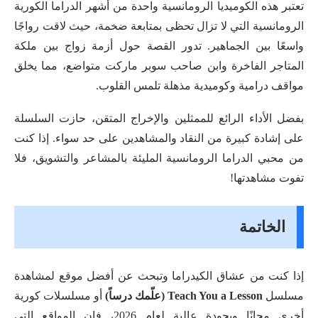
تعتبر هذه الكوميديا الرومانسية واحدة من أشهر الدراما الكورية
الرومانسية التي لا تزال تحظى بمتابعة ضخمة، حيث لاقت رواجًا
واسعًا بين الجماهير. تدور القصة حول أزمة زواج بين ملكة
المتاجر الفاخرة وابن صاحب سوبر ماركت متواضع، مما يخلق
مواقف درامية وكوميدية مذهلة تلمس القلوب.
بفضل الأداء الرائع للممثلين والإخراج المتقن، حازت السلسلة
على إشادة كبيرة من النقاد والمشاهدين على حد سواء. إذا كنت
من محبي الدراما الرومانسية المليئة بالمشاعر والتشويق، فلا
تفوت مشاهدتها!
الخاتمة
إذا كنت من عشاق الكيدراما وتبحث عن أفضل موقع لمشاهدة
مسلسل
Teach You a Lesson (علّمك درساً)
أو مسلسلات كورية
أخرى مجانًا وبجودة عالية لعام 2026، فإن المواقع التي