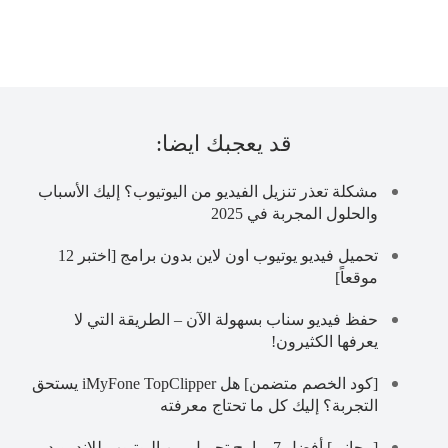
قد يعجبك ايضا:
مشكلة تعذر تنزيل الفيديو من اليوتيوب؟ إليك الأسباب
والحلول المجربة في 2025
تحميل فيديو يوتيوب اون لاين بدون برامج [اختبر 12
موقعاً]
حفظ فيديو سناب بسهولة الآن – الطريقة التي لا
يعرفها الكثيرون!
[كود الخصم متضمن] هل iMyFone TopClipper يستحق
التجربة؟ إليك كل ما تحتاج معرفته
[مجاني] أفضل 7 برامج تحميل من اليوتيوب للاندرويد