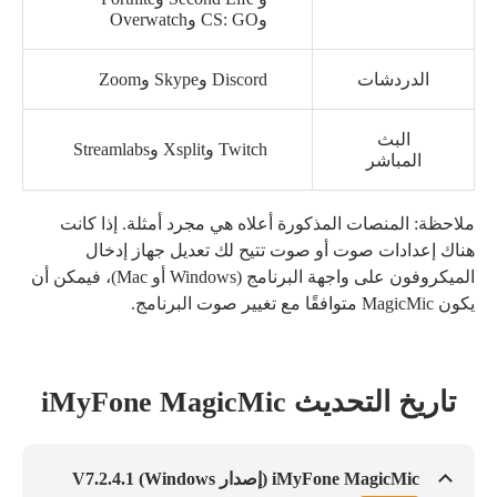
وCS: GO وOverwatch
الدردشات
Discord وSkype وZoom
البث
Twitch وXsplit وStreamlabs
المباشر
ملاحظة: المنصات المذكورة أعلاه هي مجرد أمثلة. إذا كانت
هناك إعدادات صوت أو صوت تتيح لك تعديل جهاز إدخال
الميكروفون على واجهة البرنامج (Windows أو Mac)، فيمكن أن
يكون MagicMic متوافقًا مع تغيير صوت البرنامج.
تاريخ التحديث iMyFone MagicMic
iMyFone MagicMic (إصدار Windows) V7.2.4.1