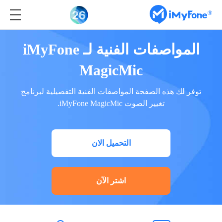
المواصفات الفنية لـ iMyFone
MagicMic
توفر لك هذه الصفحة المواصفات الفنية التفصيلية لبرنامج
تغيير الصوت iMyFone MagicMic.
التحميل الان
اشتر الآن