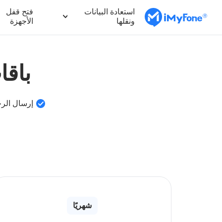
استعادة البيانات
فتح قفل
ونقلها
الأجهزة
باقات و
إرسال الر
شهريًا