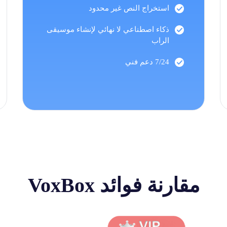
استخراج النص غير محدود
ذكاء اصطناعي لا نهائي لإنشاء موسيقى
الراب
7/24 دعم فني
مقارنة فوائد VoxBox