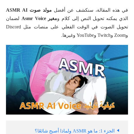
في هذه المقالة، سنكشف عن أفضل
مولد صوت ASMR AI
الذي يمكنه تحويل النص إلى كلام و
مغير Asmr Voice
لضمان
تحويل الصوت في الوقت الفعلي على منصات مثل Discord
وZoom وTwitch وYouTube وغيرها.
الجزء 1: ما هو ASMR ولماذا أصبح شائعًا؟