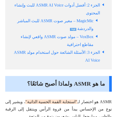
الجزء 2: أفضل أدوات ASMR AI Voice للبث وإنشاء
المحتوى
MagicMic – مغير صوت ASMR للبث المباشر
والدردشة
VoxBox – مولد صوت ASMR واقعي لإنشاء
مقاطع احترافية
الجزء 3: الأسئلة الشائعة حول استخدام مولد ASMR
AI Voice
ما هو ASMR ولماذا أصبح شائعًا؟
ASMR هو اختصار لـ
"استجابة القمة الحسية الذاتية"
، ويشير إلى
نوع من الإحساس يبدأ من فروة الرأس وينتقل إلى الرقبة
والظهر، مما يجعل الناس يشعرون بنوع من المتعة.