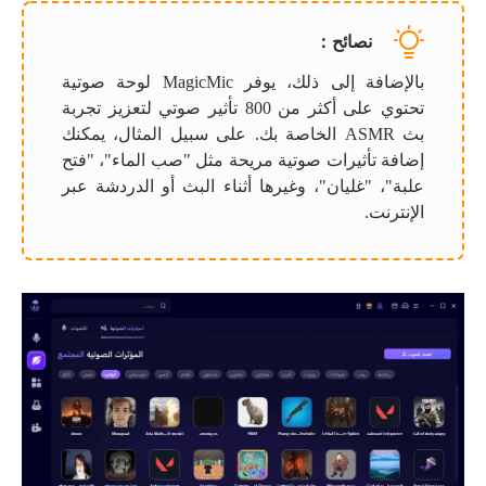
نصائح：
بالإضافة إلى ذلك، يوفر MagicMic لوحة صوتية
تحتوي على أكثر من 800 تأثير صوتي لتعزيز تجربة
بث ASMR الخاصة بك. على سبيل المثال، يمكنك
إضافة تأثيرات صوتية مريحة مثل "صب الماء"، "فتح
علبة"، "غليان"، وغيرها أثناء البث أو الدردشة عبر
الإنترنت.