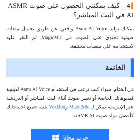
كيف يمكنني الحصول على صوت ASMR
4
AI في البث المباشر؟
يمكنك توليد Asmr AI Voice واقعي عن طريق تحميل ملفات
صوتية تحتوي على الصوت في MagicMic، ثم النقر عليه
لاستخدامه على منصات مختلفة.
الخاتمة
في الختام، سواء كنت ترغب في استخدام Asmr AI Voice لدبلجة
فيديوهاتك الخاصة أو تغيير صوتك أثناء البث المباشر أو الدردشة
عبر الإنترنت، يمكن لـ
MagicMic
و
VoxBox
تلبية جميع احتياجاتك
كأفضل مولد صوت ASMR AI.
جرب مجانا