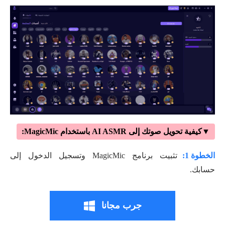
▼كيفية تحويل صوتك إلى AI ASMR باستخدام MagicMic:
الخطوة 1:
تثبيت برنامج MagicMic وتسجيل الدخول إلى
حسابك.
جرب مجانا