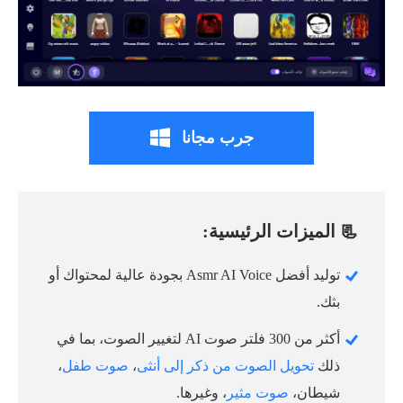
جرب مجانا
📃 الميزات الرئيسية:
توليد أفضل Asmr AI Voice بجودة عالية لمحتواك أو
بثك.
أكثر من 300 فلتر صوت AI لتغيير الصوت، بما في
ذلك
تحويل الصوت من ذكر إلى أنثى
،
صوت طفل
،
شيطان،
صوت مثير
، وغيرها.