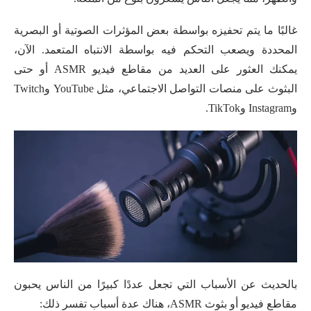
غالبًا ما يتم تحفيزه بواسطة بعض المؤثرات الصوتية أو البصرية
المحددة ويصعب التحكم فيه بواسطة الانتباه المتعمد. الآن،
يمكنك العثور على العديد من مقاطع فيديو ASMR أو حتى
البثوث على منصات التواصل الاجتماعي، مثل YouTube وTwitch
وInstagram وTikTok.
بالحديث عن الأسباب التي تجعل عددًا كبيرًا من الناس يحبون
مقاطع فيديو أو بثوث ASMR، هناك عدة أسباب تفسر ذلك: