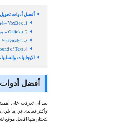
أفضل أدوات تحويل 
1. VoxBox – افضل موقع لتحويل النص الى صوت اون لاين مع دعم أكثر من 200 لغة
2. Ondoku – موقع بسيط لتحويل النص الى كلام بجودة واضحة
3. Voicemaker – أداة مرنة تدعم تخصيص الصوت والتحكم بالنبرة
4. Sound of Text – موقع مجاني لتحويل نص إلى صوت أونلاين بعدة لغات
الإيجابيات والسلبي
أفضل أدوات 
بعد أن تعرفت على أهمية
وأكثر فعالية. في ما يلي،
لتختار منها افضل موقع لت