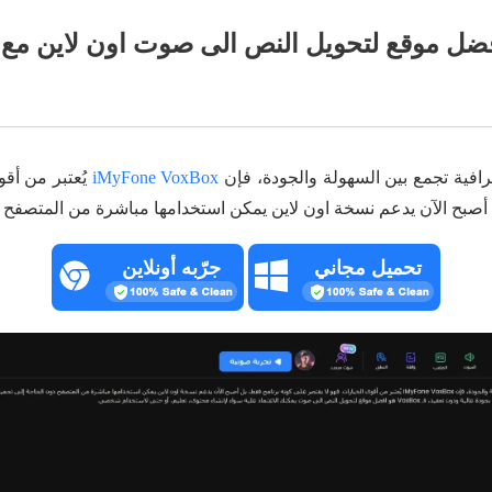
Vo – افضل موقع لتحويل النص الى صوت اون لاين مع
رافية تجمع بين السهولة والجودة، فإن
iMyFone VoxBox
يُعتبر من أقو
أصبح الآن يدعم نسخة اون لاين يمكن استخدامها مباشرة من المتصفح د
تحميل مجاني
جرّبه أونلاين