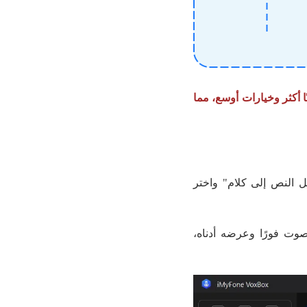
 الكمبيوتر توفر أصواتًا أكثر وخيارات أوسع، مما
حدة "تحويل النص إلى كلام" واختر
صوت فورًا وعرضه أدناه،