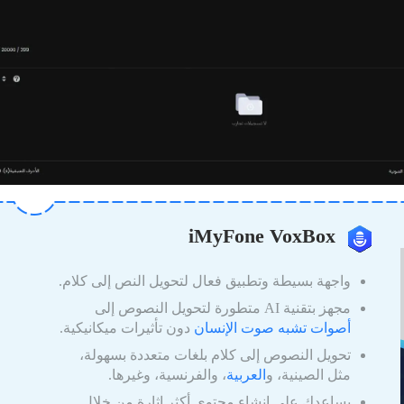
iMyFone VoxBox
واجهة بسيطة وتطبيق فعال لتحويل النص إلى كلام.
مجهز بتقنية AI متطورة لتحويل النصوص إلى
أصوات تشبه صوت الإنسان
دون تأثيرات ميكانيكية.
تحويل النصوص إلى كلام بلغات متعددة بسهولة،
مثل الصينية، و
العربية
، والفرنسية، وغيرها.
يساعدك على إنشاء محتوى أكثر إثارة من خلال