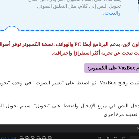
تحويل النص إلى كلام، مثل التعليق الصوتي
و
الدبلجة
.
إلى جانب نسخة VoxBox اون لاين، يدعم البرنامج أيضًا PC والهواتف. نسخة
نت تبحث عن تجربة أكثر استقرارًا واحترافية.
تر:
قم بتحميل وتثبيت وفتح VoxBox، ثم اضغط على "تغيير الصوت" في و
 أدخل النص في مربع الإدخال واضغط على "تحويل". سيتم تحويل ال
تعديله مرة أخرى.