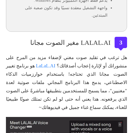
يدعم فقط أجهزة الكمبيوتر بنظام Windows.
واجهة التشغيل معقدة نسبيًا وقد تكون صعبة على
المبتدئين.
LALAL.AI مغير الصوت مجانا
3
هل ترغب في تقليد صوت مغني لإضفاء مزيد من المرح على
منشوراتك أو لإثارة إعجاب أصدقائك؟
LaLaL.AI
هو برنامج تغيير
الصوت مجانا الذي تحتاجه! باستخدام خوارزميات الذكاء
الاصطناعي، يدمج هذا البرنامج المجاني ملفات صوتية لعدة
"مغنيين"، مما يسمح للمستخدمين بتطبيقها مباشرةً على الصوت
الذي يرفعونه. هذا يعني أنه حتى لو لم تكن تمتلك صوتًا طبيعيًا
للغناء، يمكنك سماع غناء جميل في فيديوهاتك~