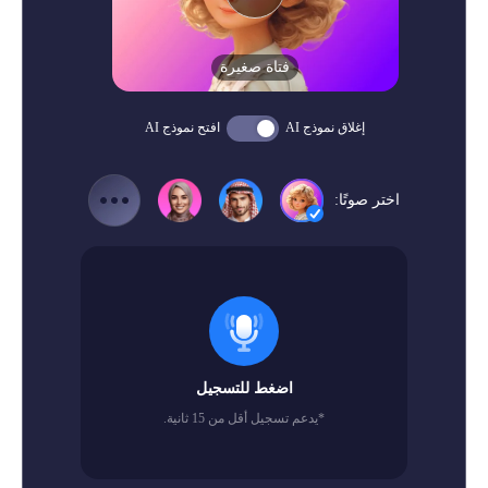
فتاة صغيرة
إغلاق نموذج AI
افتح نموذج AI
اختر صوتًا:
اضغط للتسجيل
*يدعم تسجيل أقل من 15 ثانية.