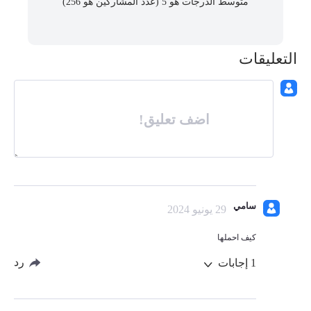
متوسط ​​الدرجات هو 5 (عدد المشاركين هو
256
)
التعليقات
اضف تعليق!
سامي
29 يونيو 2024
كيف احملها
رد
1
إجابات