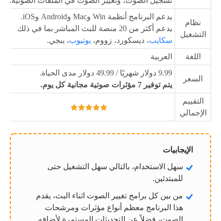
تسجيل الصوت، وتغيير الصوت في الملفات الصوتية.
يدعم البرنامج أنظمة Win وMac وAndroid وiOS.
نظام
يدعم أكثر من 20 منصة للبث المباشر بما في ذلك
التشغيل
سكايب
، ديسكورد، زووم،
يوتيوب
، ببجي.
اللغة
العربية
9.99 دولار شهريًا / 49.99 دولار مدى الحياة.
السعر
يتم توفير 7 مؤثرات صوتية مجانية كل يوم.
التقييم
الإجمالي
الإيجابيات
سهل الاستخدام، بالتالي سهل التشغيل حتى
للمبتدئين.
من بين كل برامج تغيير الصوت اثناء البث، يقدم
هذا البرنامج معظم أنواع مؤثرات ومرشحات
الصوت، فضلاً عن التحديثات المستمرة لأضافه