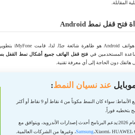
ة المقابلة.
تح قفل نمط Android
ا. لذا، قامت iMyFone بتطوير أداة احترافية،
اعدة المستخدمين في
فتح قفل الهاتف جميع أشكال نمط القفل بس
 هاتفك دون الحاجة إلى أي معرفة تقنية.
موبايل
عند نسيان النمط
:
⭐ إزالة فورية لجميع الأنماط: سواء كان النمط مكوناً من 4 نقاط أو 9 نقاط أو أكثر
مج بتخطيه فوراً.
⭐ توافقية خارقة لعام 2026:يدعم البرنامج أحدث إصدارات الأندرويد، ويتوافق مع
Xiaomi،، وغيرها من الشركات العالمية.
Samsung