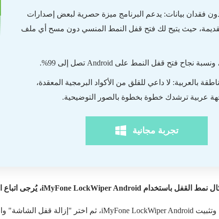
ن فقدان بيانات: يدعم البرنامج ميزة حصرية لبعض إصدارات
تف Samsung القديمة، حيث يتيح لك فتح قفل النمط المنسي دون مسح أي ملف
نجاح فتح قفل النمط على Android تصل إلى 99%.
قة بالعربية: لا داعي للقلق من الأكواد البرمجية المعقدة،
اجهة عربية ترشدك خطوة بخطوة بالصور التوضيحية.
تجربة مجانية
iMyFone LockWiper ، يُرجى اتباع الخطوات التالية:
زالة قفل الشاشة" وانقر على "ابدأ".