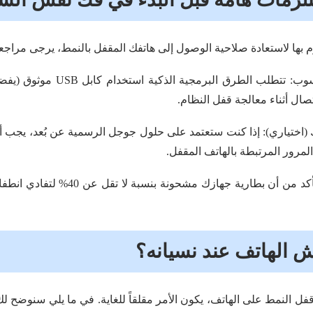
بها لاستعادة صلاحية الوصول إلى هاتفك المقفل بالنمط، يرجى مراجعة 
توصيل الهاتف بالحاسوب: تتطلب الطر
ال أثناء معالجة قفل النظام.
(اختياري): إذا كنت ستعتمد على حلول جوجل الرسمية عن بُعد، يجب أ
ارية جهازك مشحونة بنسبة لا تقل عن 40% لتفادي انطفاء الهاتف فجأة أثناء عملية
ش الهاتف عند نسيانه؟
فل النمط على الهاتف، يكون الأمر مقلقاً للغاية. في ما يلي سنوضح لك