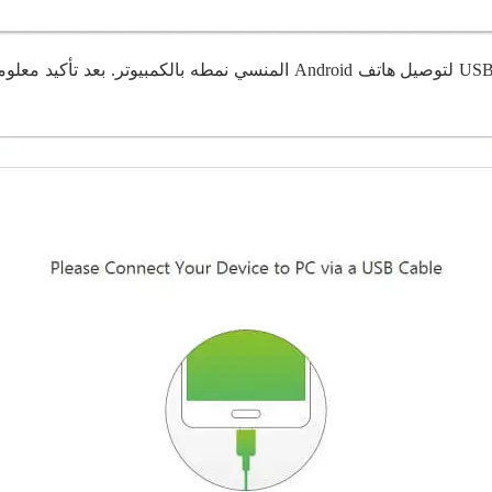
استخدم كابل USB لتوصيل هاتف Android المنسي نمطه بالكمبيوتر. بع