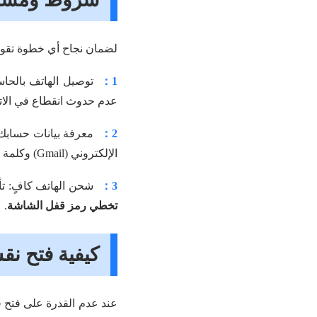
لضمان نجاح أي خطوة تقوم 
1：
عدم حدوث انقطاع في الاتص
2：
معرفة بيانات حسابك 
الإلكتروني (Gmail) وكلمة المرور المرتبطة بالهاتف المقفل.
3：
شحن الهاتف كافٍ: تأكد من أن بط
تخطي رمز قفل الشاشة
.
كيفية فتح نق
عند عدم القدرة على فتح ق