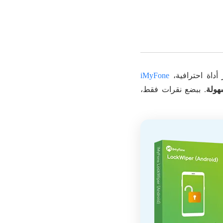
iMyFone
هولة
. ببضع نقرات فقط،