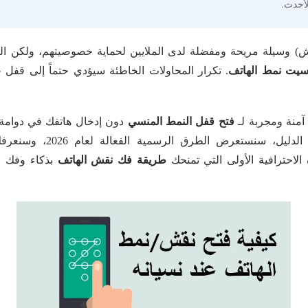
قش) وسيلة مريحة ومفضلة لدى الملايين لحماية خصوصيتهم، ولكن الم
سيت نمط الهاتف
. تكرار المحاولات الخاطئة سيؤدي حتماً إلى قفل 
آمنة ومجربة لـ
فتح قفل النمط المنسي
دون إدخال هاتفك في دوامة ا
 سنستعرض الطرق الرسمية الفعالة لعام 2026، وسنعرفك على برنامج
 الاحترافية الأولى التي تمنحك
طريقة فك نقش الهاتف
بذكاء وفك ق