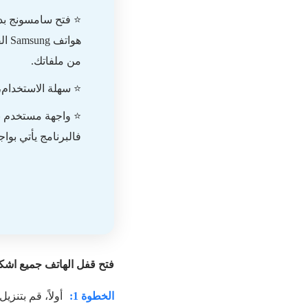
⭐ فتح سامسونج بدو
هوا
من ملفاتك.
⭐ سهلة الاستخدام، ونسبة 
⭐ واجهة مستخدم ناط
فالبرنامج يأتي بو
فتح قفل الهاتف جميع اشكال نمط القفل باستخدام Android
الخطوة 1:
أولاً، قم بتنزيل وتثبيت iMyFone LockWiper Android، ثم اختر "إ