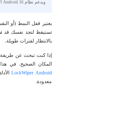
ويدعم نظام Android 16 الأحدث.
يعتبر قفل النمط (أو الن
تستيقظ لتجد نفسك قد
ن
بالانتظار لفترات طويلة.
إذا كنت تبحث عن طريقة 
المكان الصحيح. في هذا الدليل،
LockWiper Android
الأداة
معدودة.