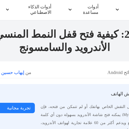
أدوات
أدوات الذكاء
مساعدة
الاصطناعي
دليل 2026: كيفية فتح قفل النمط الم
الأندرويد والسامسونج
Androi
من
إيهاب حسين
| 
ش الهاتف
النقش الخاص بهاتفك أو لم تتمكن من فتحه، فإن
تجربة مجانية
iMyFone LockWiper Android يمكنه فتح شاشة الأندرويد بسهولة دون أي كلمة
مرور، بمعدل نجاح مرتفع ويدعم أكثر من 60 علامة تجارية لهواتف الأندرويد،