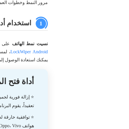
مرور النمط وخطوات العملي
استخدام أداة ف
1
نسيت نمط الهاتف
على هواتف Android هو ظاهرة شائعة جدً
LockWiper Android
، لمس
يمكنك استعادة الوصول إلى
أداة فتح ال
تعقيداً، يقوم البرنا
هواتف
، HUAWEI، Oppo، Vivo