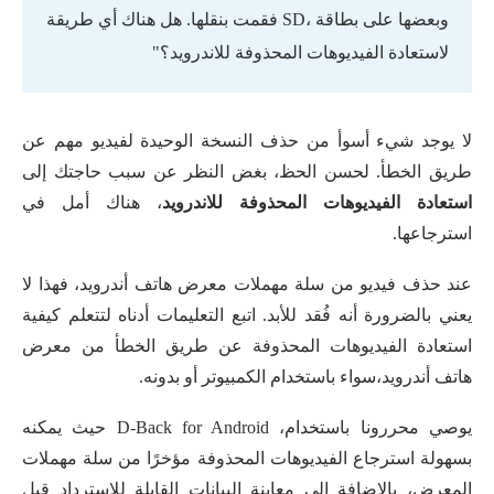
وبعضها على بطاقة ،SD فقمت بنقلها. هل هناك أي طريقة
لاستعادة الفيديوهات المحذوفة للاندرويد؟"
لا يوجد شيء أسوأ من حذف النسخة الوحيدة لفيديو مهم عن
طريق الخطأ. لحسن الحظ، بغض النظر عن سبب حاجتك إلى
استعادة الفيديوهات المحذوفة للاندرويد
، هناك أمل في
استرجاعها.
عند حذف فيديو من سلة مهملات معرض هاتف أندرويد، فهذا لا
يعني بالضرورة أنه فُقد للأبد. اتبع التعليمات أدناه لتتعلم كيفية
استعادة الفيديوهات المحذوفة عن طريق الخطأ من معرض
هاتف أندرويد،سواء باستخدام الكمبيوتر أو بدونه.
يوصي محررونا باستخدام، D-Back for Android حيث يمكنه
بسهولة استرجاع الفيديوهات المحذوفة مؤخرًا من سلة مهملات
المعرض، بالإضافة إلى معاينة البيانات القابلة للاسترداد قبل