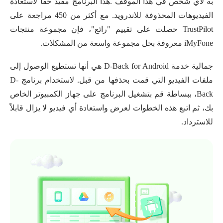
به لأي شخص في هذا الموقف .هذا البرنامج مفيد حقًا لاستعادة
الفيديوهات المحذوفة للاندرويد. مع أكثر من 450 مراجعة على
TrustPilot حصلت على تقييم "رائع"، فإن مجموعة منتجات
iMyFone معروفة بحل مجموعة واسعة من المشكلات.
جمالية خدمة D-Back for Android هي أنها تستطيع الوصول إلى
ملفات الفيديو التي قمت بحذفها من قبل. لاستخدام برنامج D-
Back، ببساطة قم بتشغيل البرنامج على جهاز الكمبيوتر الخاص
بك، ثم اتبع هذه الخطوات لعرض واستعادة أي فيديو لا يزال قابلاً
للاسترداد.