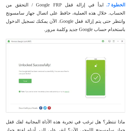
الخطوة 7.
ابدأ في إزالة قفل Google FRP / التحقق من
الحساب. خلال هذه العملية، حافظ على اتصال جهاز سامسونج
وانتظر حتى يتم إزالة قفل Google. الآن يمكنك تسجيل الدخول
باستخدام حساب Google جديد وكلمة مرور.
ماذا تنتظر؟ هل ترغب في تجربة هذه الأداة المجانية لفك قفل
جهاز سامسونج اللوحي الآن؟ انقر على الزر أدناه لفتح جهاز