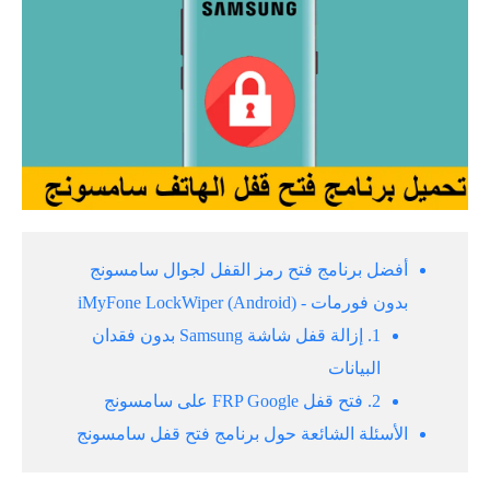
أفضل برنامج فتح رمز القفل لجوال سامسونج
بدون فورمات - iMyFone LockWiper (Android)
1. إزالة قفل شاشة Samsung بدون فقدان
البيانات
2. فتح قفل FRP Google على سامسونج
الأسئلة الشائعة حول برنامج فتح قفل سامسونج