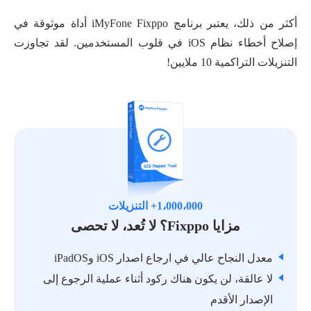
أكثر من ذلك، يعتبر برنامج iMyFone Fixppo أداة موثوقة في
إصلاح أخطاء نظام iOS في قلوب المستخدمين. لقد تجاوزت
التنزيلات التراكمية 10 ملايين!
1،000،000+ التنزيلات
مزايا Fixppo؟ لا تُعد، لا تحصى
معدل النجاح عالي في ارجاع اصدار iOS وiPadOS
لا عالقة، لن يكون هناك ركود أثناء عملية الرجوع إلى
الإصدار الأقدم