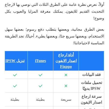
أولاً، نعرض نظرة عامة على الطرق الثلاث التي نوصي بها لارجاع
التحديث القديم للايفون. يمكنك معرفة المزايا والعيوب بكل
وضوح!
بعض الطرق مجانية، وبعضها يتطلب دفع رسوم؛ بعضها سهل
الاستخدام، وبعضها سريع جدًا، وبعضها بطيء. أحيانًا، نجد الطريقة
المناسبة لاحتياجاتنا!
أداة ارجاع
اصدار الايفون
iTunes
تنزيل IPSW
Fixppo
فقد البيانات
تحميل ملفات
IPSW يدويًا
سرعة ارجاع
سريعة
بطيئة
بطيئة
اصدار الايفون