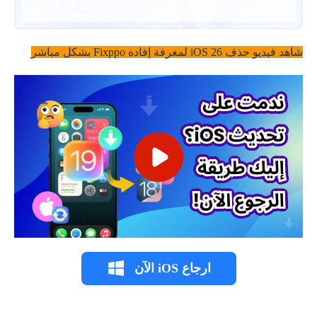
شاهد فيديو حذف iOS 26 لمعرفة إفادة Fixppo بشكل مباشر
ارجاع iOS الآن