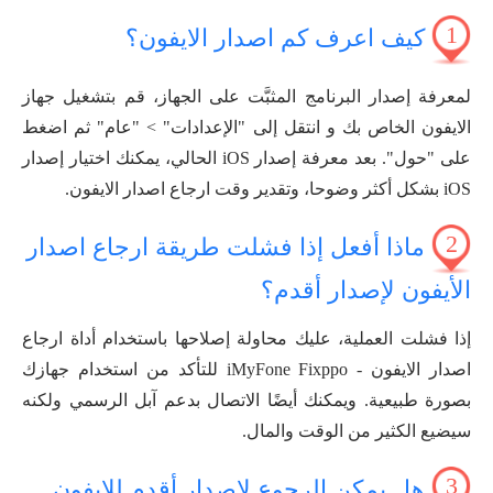
1
كيف اعرف كم اصدار الايفون؟
لمعرفة إصدار البرنامج المثبَّت على الجهاز، قم بتشغيل جهاز
الايفون الخاص بك و انتقل إلى "الإعدادات" > "عام" ثم اضغط
على "حول". بعد معرفة إصدار iOS الحالي، يمكنك اختيار إصدار
iOS بشكل أكثر وضوحا، وتقدير وقت ارجاع اصدار الايفون.
2
ماذا أفعل إذا فشلت طريقة ارجاع اصدار
الأيفون لإصدار أقدم؟
إذا فشلت العملية، عليك محاولة إصلاحها باستخدام أداة ارجاع
اصدار الايفون - iMyFone Fixppo للتأكد من استخدام جهازك
بصورة طبيعية. ويمكنك أيضًا الاتصال بدعم آبل الرسمي ولكنه
سيضيع الكثير من الوقت والمال.
3
هل يمكن الرجوع لاصدار أقدم للايفون