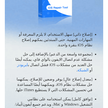
[إصلاح ذاتي] سهل الاستخدام، لا يلزم المعرفة أو
المهارات المهنية. حتى المبتدئين يمكنهم إصلاح
نظام iOS بنقرة واحدة.
[مجموعة واسعة من الدعم] بالإضافة إلى حل
مشكلة عدم اتصال الايفون بالواي فاي، يمكنه أيضًا
حل العديد من مشكلات iOS فشل اتصال ب
ايربودز
أو
الشبكة
.
[معدل إصلاح عالٍ] يوفر وضعين للإصلاح، يمكنهما
حل مشكلات نظام iOS، ويمكنهما أيضًا المساعدة
في تحسين المشكلات التي لا يستطيع iTunes حلها.
[توافق كامل] يمكن استخدامه على نظامي
التشغيل Windows و Mac، ويدعم جميع آيفون/آيباد/