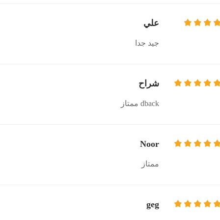
علي
جيد جدا
شراح
dback ممتاز
Noor
ممتاز
geg