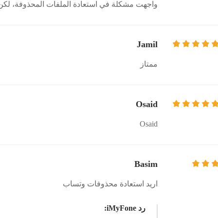
واجهت مشكلة في استعادة الملفات المحذوفة، لكن D-Back جعل العملية سهلة وسريع
Jamil
ممتاز
Osaid
Osaid
Basim
اريد استعادة محذوفات وتساب
رد iMyFone: