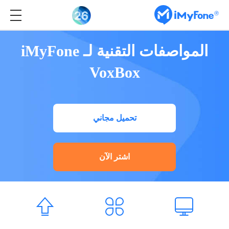
المواصفات التقنية لـ iMyFone
VoxBox
تحميل مجاني
اشتر الآن