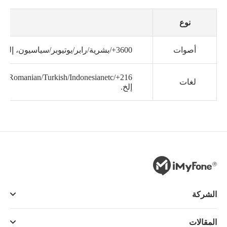
نوع
أصوات
3600+/بشرية/رابر/يوتيوبر/سياسيون، إلخ.
لغات
إلخ.
الشركة
المقالات