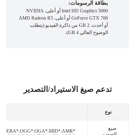
بطاقة الرسومات:
Intel HD Graphics 5000 أو أعلى، NVIDIA
GeForce GTX 700 أو أعلى، AMD Radeon R5
أو أحدث. 2 GB من ذاكرة الفيديو (يتطلب
الوضوح العالي 4 GB).
تدعم صيغ الاستيراد/التصدير
نوع
صيغ
*.WEBA*.OGG*.OGA*.MID*.AMR*
الصوت