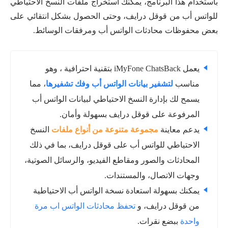
باستخدام هذا البرنامج، يمكنك استخراج ملفات النسخ الاحتياطي
للواتس أب من قوقل درايف، وحتى الحصول بشكل انتقائي على
بعض محفوظات محادثات الواتس أب ومرفقات الوسائط.
يعمل iMyFone ChatsBack بتقنية احترافية ، وهو
مناسب
لتشفير بيانات الواتس أب وفك تشفيرها
، مما
يسمح لك بإدارة النسخ الاحتياطي لبيانات الواتس أب
المرفوعة على قوقل درايف بسهولة وأمان.
يدعم معاينة
مجموعة متنوعة من أنواع ملفات
النسخ
الاحتياطي للواتس أب على قوقل درايف، بما في ذلك
المحادثات والصور ومقاطع الفيديو، والرسائل الصوتية،
وجهات الاتصال، والمستندات.
يمكنك بسهولة استعادة نسخة الواتس أب الاحتياطية
من قوقل درايف، و
تحفظ محادثات الواتس اب مرة
واحدة
ببضع نقرات.