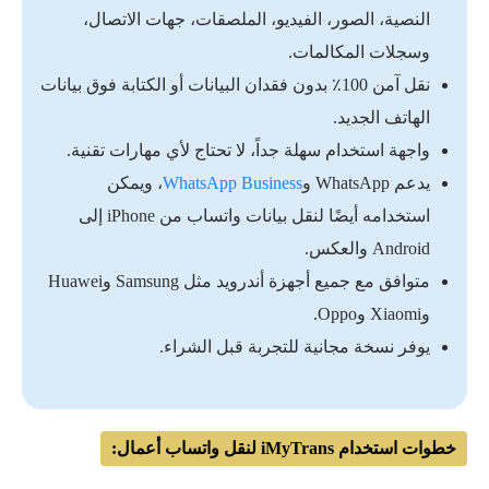
النصية، الصور، الفيديو، الملصقات، جهات الاتصال،
وسجلات المكالمات.
نقل آمن 100٪ بدون فقدان البيانات أو الكتابة فوق بيانات
الهاتف الجديد.
واجهة استخدام سهلة جداً، لا تحتاج لأي مهارات تقنية.
يدعم WhatsApp و
WhatsApp Business
، ويمكن
استخدامه أيضًا لنقل بيانات واتساب من iPhone إلى
Android والعكس.
متوافق مع جميع أجهزة أندرويد مثل Samsung وHuawei
وXiaomi وOppo.
يوفر نسخة مجانية للتجربة قبل الشراء.
خطوات استخدام iMyTrans لنقل واتساب أعمال: