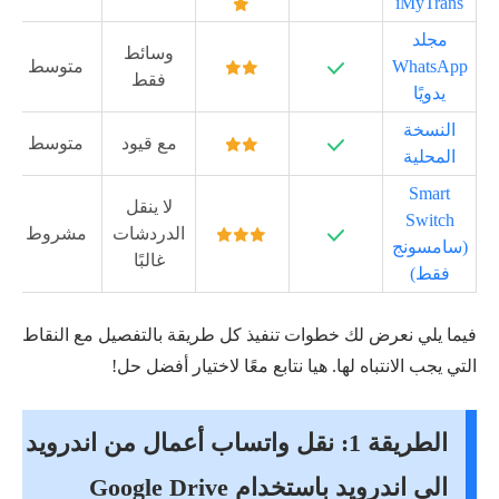
iMyTrans
مجلد
وسائط
WhatsApp
متوسط
فقط
يدويًا
النسخة
مع قيود
متوسط
المحلية
Smart
لا ينقل
Switch
الدردشات
مشروط
(سامسونج
غالبًا
فقط)
فيما يلي نعرض لك خطوات تنفيذ كل طريقة بالتفصيل مع النقاط
التي يجب الانتباه لها. هيا نتابع معًا لاختيار أفضل حل!
الطريقة 1: نقل واتساب أعمال من اندرويد
الى اندرويد باستخدام Google Drive