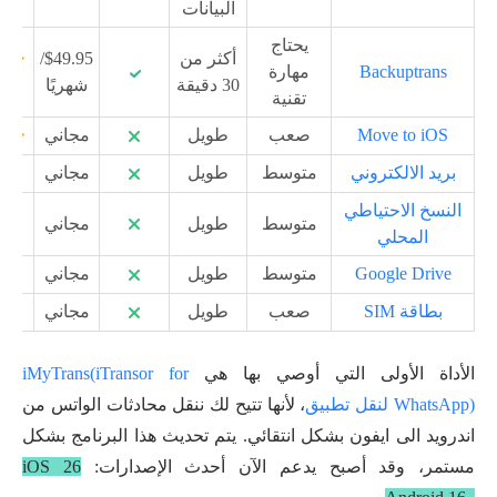
البيانات
يحتاج
أكثر من
$49.95/
Backuptrans
مهارة
30 دقيقة
شهريًا
تقنية
Move to iOS
صعب
طويل
مجاني
بريد الالكتروني
متوسط
طويل
مجاني
النسخ الاحتياطي
متوسط
طويل
مجاني
المحلي
Google Drive
متوسط
طويل
مجاني
بطاقة SIM
صعب
طويل
مجاني
الأداة الأولى التي أوصي بها هي
iMyTrans(iTransor for
WhatsApp) لنقل تطبيق
، لأنها تتيح لك ننقل محادثات الواتس من
اندرويد الى ايفون بشكل انتقائي. يتم تحديث هذا البرنامج بشكل
مستمر، وقد أصبح يدعم الآن أحدث الإصدارات:
iOS 26