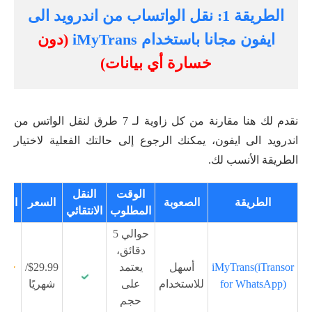
الطريقة 1: نقل الواتساب من اندرويد الى
ايفون مجانا باستخدام iMyTrans
(دون
خسارة أي بيانات)
نقدم لك هنا مقارنة من كل زاوية لـ 7 طرق لنقل الواتس من
اندرويد الى ايفون، يمكنك الرجوع إلى حالتك الفعلية لاختيار
الطريقة الأنسب لك.
الوقت
النقل
الطريقة
الصعوبة
السعر
الكف
المطلوب
الانتقائي
حوالي 5
دقائق،
iMyTrans(iTransor
أسهل
يعتمد
$29.99/
for WhatsApp)
للاستخدام
على
شهريًا
حجم