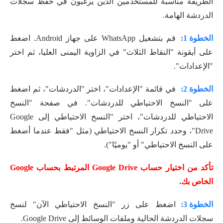
الطريقة مناسبة للمستخدمين الذين يرغبون في حفظ سجلات
الدردشة الهامة.
الخطوة 1:
قم بتشغيل WhatsApp على جهاز Android. اضغط
على أيقونة "النقاط الثلاث" في الزاوية اليمنى العليا، ثم اختر
"الإعدادات".
الخطوة 2:
في قائمة "الإعدادات"، اختر "الدردشات"، ثم اضغط
على "النسخ الاحتياطي للدردشات". في صفحة "النسخ
الاحتياطي للدردشات"، اختر "النسخ الاحتياطي إلى Google
Drive"، وحدد تكرار النسخ الاحتياطي (مثل "فقط عندما أضغط
على النسخ الاحتياطي" أو "يوميًا").
تأكد من اختيار حساب Google Drive المرتبط بحساب Google
الخاص بك.
الخطوة 3:
اضغط على زر "النسخ الاحتياطي الآن" لنسخ
سجلات الدردشة الحالية وملفات الوسائط إلى Google Drive.