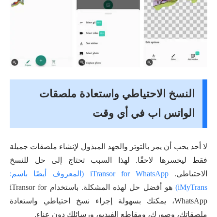
النسخ الاحتياطي واستعادة ملصقات
الواتس اب في أي وقت
لا أحد يحب أن يمر بالتوتر والجهد المبذول لإنشاء ملصقات جميلة
فقط ليخسرها لاحقًا. لهذا السبب تحتاج إلى حل للنسخ
الاحتياطي.
iTransor for WhatsApp (المعروف أيضًا باسم:
iMyTrans)
هو أفضل حل لهذه المشكلة. باستخدام iTransor for
WhatsApp، يمكنك بسهولة إجراء نسخ احتياطي واستعادة
ملصقاتك، وصورك، ومقاطع الفيديو، ورسائلك دون عناء.