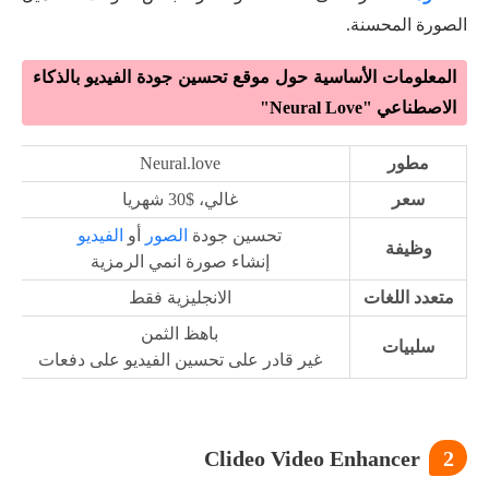
الصورة المحسنة.
المعلومات الأساسية حول موقع تحسين جودة الفيديو بالذكاء
الاصطناعي "Neural Love"
مطور
Neural.love
سعر
غالي، $30 شهريا
تحسين جودة
الصور
أو
الفيديو
وظيفة
إنشاء صورة انمي الرمزية
متعدد اللغات
الانجليزية فقط
باهظ الثمن
سلبيات
غير قادر على تحسين الفيديو على دفعات
Clideo Video Enhancer
2