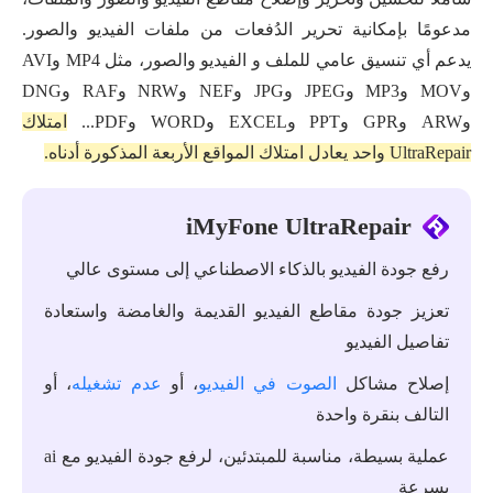
مدعومًا بإمكانية تحرير الدُفعات من ملفات الفيديو والصور.
يدعم أي تنسيق عامي للملف و الفيديو والصور، مثل MP4 وAVI
وMOV وMP3 وJPEG وJPG وNEF وNRW وRAF وDNG
وARW وGPR وPPT وEXCEL وWORD وPDF...
امتلاك
UltraRepair واحد يعادل امتلاك المواقع الأربعة المذكورة أدناه.
iMyFone UltraRepair
رفع جودة الفيديو بالذكاء الاصطناعي إلى مستوى عالي
تعزيز جودة مقاطع الفيديو القديمة والغامضة واستعادة
تفاصيل الفيديو
إصلاح مشاكل
الصوت في الفيديو
، أو
عدم تشغيله
، أو
التالف بنقرة واحدة
عملية بسيطة، مناسبة للمبتدئين، لرفع جودة الفيديو مع ai
بسرعة