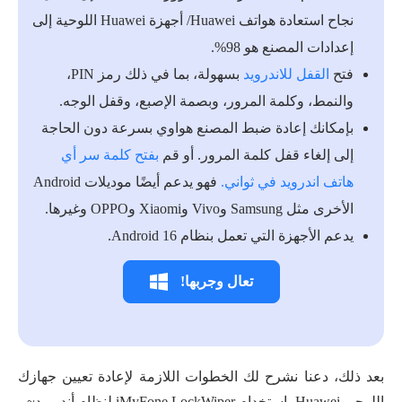
نجاح استعادة هواتف Huawei/ أجهزة Huawei اللوحية إلى
إعدادات المصنع هو 98%.
فتح
القفل للاندرويد
بسهولة، بما في ذلك رمز PIN،
والنمط، وكلمة المرور، وبصمة الإصبع، وقفل الوجه.
بإمكانك إعادة ضبط المصنع هواوي بسرعة دون الحاجة
إلى إلغاء قفل كلمة المرور. أو قم
بفتح كلمة سر أي
هاتف اندرويد في ثواني.
فهو يدعم أيضًا موديلات Android
الأخرى مثل Samsung وVivo وXiaomi وOPPO وغيرها.
يدعم الأجهزة التي تعمل بنظام Android 16.
تعال وجربها!
بعد ذلك، دعنا نشرح لك الخطوات اللازمة لإعادة تعيين جهازك
اللوحي Huawei باستخدام iMyFone LockWiper لنظام أندرويد~