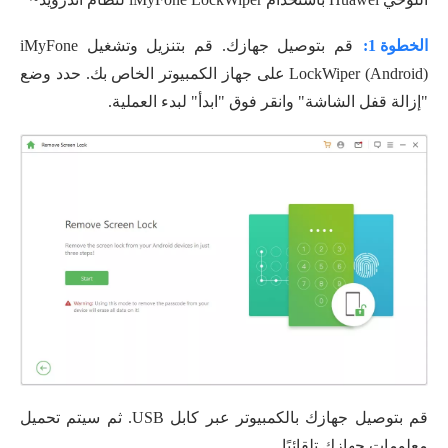
الخطوة 1:
قم بتوصيل جهازك. قم بتنزيل وتشغيل iMyFone
LockWiper (Android) على جهاز الكمبيوتر الخاص بك. حدد وضع
"إزالة قفل الشاشة" وانقر فوق "ابدأ" لبدء العملية.
قم بتوصيل جهازك بالكمبيوتر عبر كابل USB. ثم سيتم تحميل
معلومات جهازك تلقائيًا.