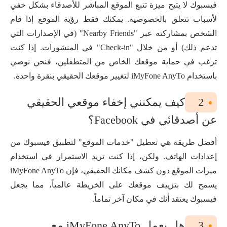
فيسبوك لا يتيح ميزة تتبع الموقع المباشر للأصدقاء بشكل خفي
لأسباب تتعلق بالخصوصية. يمكنك فقط رؤية الموقع إذا قام
الشخص بمشاركته عبر "Nearby Friends" (في الإصدارات التي
تدعم ذلك) أو من خلال "Check-in" في المنشورات. إذا كنت
ترغب في حماية موقعك الخاص من المتطفلين، فنحن نوصي
باستخدام iMyFone AnyTo لتغيير موقعك الحقيقي بنقرة واحدة.
2
كيف يمكنني إخفاء موقعي الحقيقي
عن أصدقائي في Facebook؟
أفضل طريقة هي تعطيل "خدمات الموقع" لتطبيق فيسبوك من
إعدادات الهاتف. ولكن، إذا كنت تريد الاستمرار في استخدام
ميزات الموقع دون كشف مكانك الحقيقي، فإن iMyFone AnyTo
يسمح لك بتزييف موقعك على الخريطة عالمياً، مما يجعل
فيسبوك يعتقد أنك في مكان آخر تماماً.
3
هل يعمل iMyFone AnyTo مع