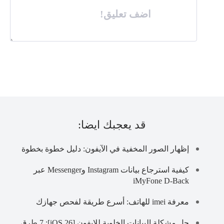
اضف تعليق!
قد يعجبك ايضا:
إظهار الصور المخفية في الآيفون: دليل خطوة بخطوة
كيفية استرجاع بيانات Instagram وMessenger عبر
iMyFone D-Back
معرفة imei للهاتف: أسرع طريقة لفحص جهازك
حل مشكلة البيانات الخلوية للايفون [iOS 26]: 7 طرق