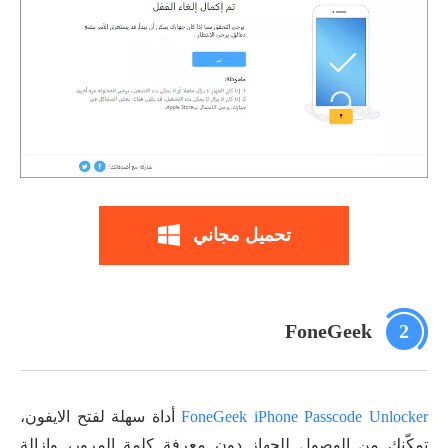
تحميل مجاني
FoneGeek
2
FoneGeek iPhone Passcode Unlocker
أداة سهلة لفتح الايفون،
تمكّنك من الوصول للجهاز دون معرفة كلمة المرور، وإزالة