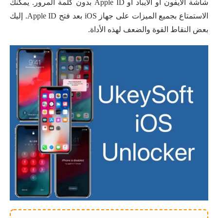
شاشة الايفون أو الايباد أو Apple ID بدون كلمة المرور. يمكنك
الاستمتاع بجميع الميزات على جهاز iOS بعد فتح Apple ID. إليك
بعض النقاط القوة والضعف لهذه الأداة.