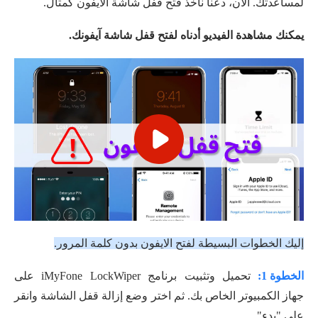
لمساعدتك. الآن، دعنا نأخذ فتح قفل شاشة الايفون كمثال.
يمكنك مشاهدة الفيديو أدناه لفتح قفل شاشة آيفونك.
إليك الخطوات البسيطة لفتح الايفون بدون كلمة المرور.
الخطوة 1:
تحميل وتثبيت برنامج iMyFone LockWiper على
جهاز الكمبيوتر الخاص بك. ثم اختر وضع إزالة قفل الشاشة وانقر
على "بدء".