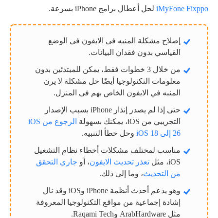
iMyFone Fixppo
لحل أعطال برامج iPhone بسرعة.
إصلاح مشكلة المنبه في الايفون في الوضع
القياسي بدون فقدان البيانات.
من خلال 3 خطوات فقط، يمكن للمبتدئين بدون
معلومات التكنولوجيا أيضًا حل مشكلة لا يرن
المنبه في الايفون الخاص بهم في المنزل.
حتى إذا لم يصدر إنذار iPhone بسبب الإصدار
التجريبي من iOS، يمكنك بسهولة
الرجوع من iOS
26 إلى iOS 18
وحل خطأ التنبيه.
مناسب لمختلف مشكلات أخطاء نظام التشغيل
iOS، مثل
تعذر تحديث الايفون
، أو
جاري التحقق
من التحديث
، وما إلى ذلك.
وهو يدعم أحدث أنظمة iPhone وiOS وقد نال
إشادة إجماعية من مواقع التكنولوجيا المعروفة
مثل ArabHardware وRaqami Tech.