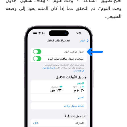
افتح تطبيق "الساعة" > "وقت النوم" > إيقاف تشغيل "جدول
وقت النوم"، ثم التحقق مما إذا كان المنبه يعود إلى وضعه
الطبيعي.