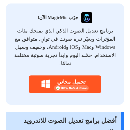
جرّب MagicMic الآن!
برنامج تعديل الصوت الذكي الذي يمنحك مئات
المؤثرات ويغيّر نبرة صوتك في ثوانٍ. متوافق مع
Windows وMac وiOS وAndroid، وخفيف وسهل
الاستخدام. حمّله اليوم وابدأ تجربة صوتية مختلفة
تمامًا!
تحميل مجاني
أفضل برامج تعديل الصوت للاندرويد