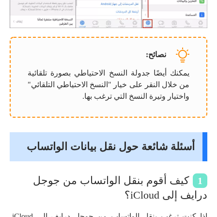
نصائح:
يمكنك أيضًا جدولة النسخ الاحتياطي بصورة تلقائية
من خلال النقر على خيار "النسخ الاحتياطي التلقائي"
واختيار وتيرة النسخ التي ترغب بها.
أسئلة شائعة حول نقل بيانات الواتساب
كيف أقوم بنقل الواتساب من جوجل
1
درايف إلى iCloud؟
إذا كنت ترغب بنقل الواتساب من جوجل درايف إلى iCloud،