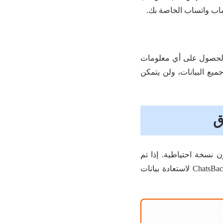
حساب واتساب الخاصة بك.
الحصول على أي معلومات
 البيانات، ولن يتمكن
ق
ن نسخة احتياطية. إذا تم
اختراق حساب واتساب الخاص بك ولم يكن لديك وقت لنسخ بياناتك احتياطيًا، فإن استخدام ChatsBack لاستعادة بيانات