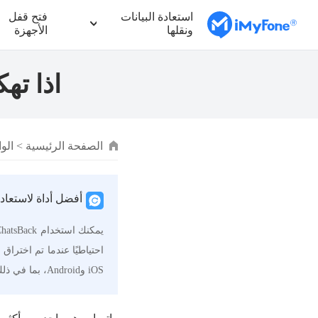
استعادة البيانات
فتح قفل
ونقلها
الأجهزة
اذا ته
الصفحة الرئيسية
>
الو
أفضل أداة لاستعاد
احتياطيًا عندما تم اختر
iOS وAndroid، بما في ذلك iOS 26 وAndroid 16.