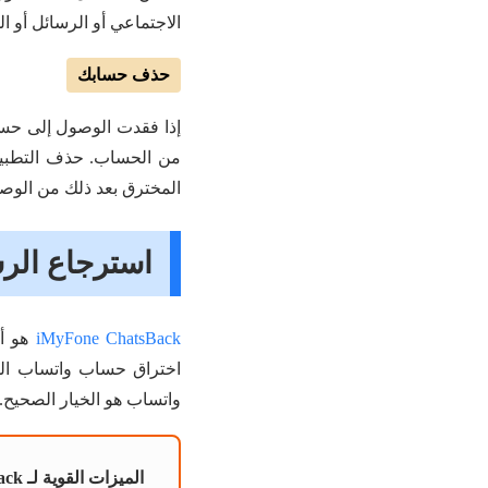
الاجتماعي أو الرسائل أو 
حذف حسابك
إذا فقدت الوصول إلى حس
من الحساب. حذف التطبي
المخترق بعد ذلك من الوصول
استرجاع الرس
iMyFone ChatsBack
هو أد
واتساب هو الخيار الصحيح.
الميزات القوية لـ iMyFone ChatsBack: