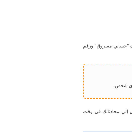
 أرسل بريدًا إلى support@whatsapp.com مع ذكر عبارة "حسابي مسروق" ورقم
 أي شخص.
 إلى محادثاتك في وقت