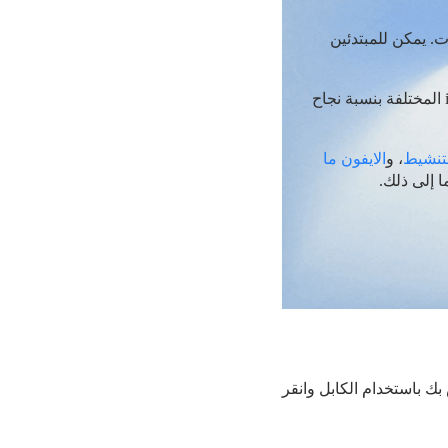
. يمكن للمبتدئين
【معدل إصلاح عالي】 لديها وضعي إصلاح يمكنهما إصلاح مشاكل iOS المختلفة بنسبة نجاح
لتنشيط
، و
الايفون ما
ا إلى ذلك.
ز iPhone بجهاز الكمبيوتر الخاص بك باستخدام الكابل وانقر