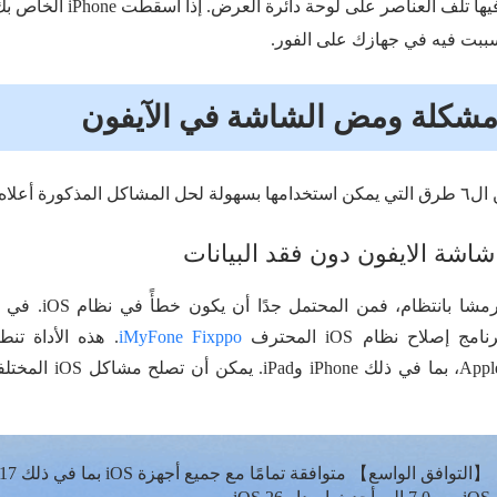
يمكن أيضًا أن يتسبب فيها تلف ا
ببت فيه في جهازك على الفور.
 مشكلة ومض الشاشة في الآيفون
ورة أعلاه.
اشة الايفون دون فقد البيانات
إذا كانت شاشة الآيفو
صلاح نظام iOS المحترف
iMyFone Fixppo
. هذه الأداة تن
والإصدارات من منتجات pple