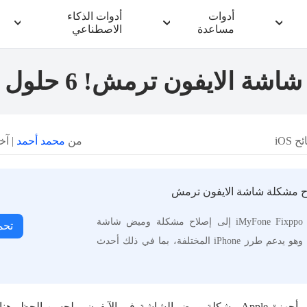
أدوات
أدوات الذكاء
مساعدة
الاصطناعي
شاشة الايفون ترمش! 6 حلول
 iOS
من
محمد أحمد
| آخر تح
اح مشكلة شاشة الايفون ترمش
يمكن أن يؤدي استخدام iMyFone Fixppo إلى إصلاح مشكلة وميض شاشة
تحم
الايفون دون فقد البيانات، وهو يدعم طرز iPhone المختلفة، بما في ذلك أحدث
واجه العديد من مستخدمي أجهزة Apple مشكلة ومض الشاشة في الآيفون. ولحسن