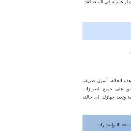
لعناصر على لوحة دائرة العرض. إذا أسقطت iPhone الخاص بك أو غمرته في الماء، فقد
ن ترمشا بانتظام، فمن المحتمل جدًا أن يكون خطأً في نظام iOS. في هذه الحالة، أسهل طريقة
طبق على جميع الطرازات
A، بما في ذلك iPhone وiPad. يمكن أن تصلح مشاكل iOS المختلفة وتعيد جهازك إلى حالته
【التوافق الواسع】 متوافقة تمامًا مع جميع أجهزة iOS بما في ذلك iPhone 17 وإصدارات