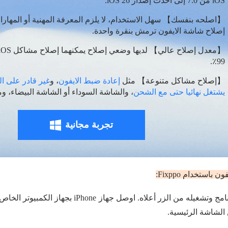
iOS من 7.0 إلى أحدث إصدار iOS 26.
【اصلحه بنفسك】 سهل الاستخدام، لا يلزم المعرفة المهنية أو المهارات
إصلاح شاشة الايفون ترمش بنقرة واحدة.
99٪.
【إصلاح مشاكل متنوعة】 مثل
إعادة ضبط الايفون
، و
غير قادر على ا
يشتغل نهائيا حتى مع الشحن
، والشاشة السوداء أو الشاشة البيضاء، وم
تجربة مجانية
استخدام Fixppo:
قم بتنزيل البرنامج وتشغيله من الزر أعلاه. اوصل جها
الشاشة الرئيسية.