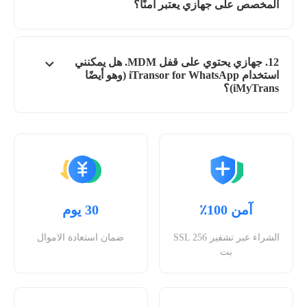
المخصص على جهازي يعتبر أمنًا؟
12. جهازي يحتوي على قفل MDM. هل يمكنني
استخدام iTransor for WhatsApp (وهو أيضًا
iMyTrans)؟
آمن 100٪
30 يوم
الشراء عبر تشفير SSL 256
ضمان استعادة الاموال
بت