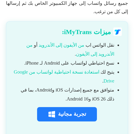
جميع رسائل واتساب إلى جهاز الكمبيوتر الخاص بك ثم إرسالها
إلى كل من ترغب.
ميزات iMyTrans:
نقل الواتس اب
من الأيفون إلى الأندرويد
أو
من
الأندرويد إلى الأيفون
.
نسخ احتياطي لواتساب على Android لـ iPhone.
يتيح لك
استعادة نسخة احتياطية لواتساب من Google
.
Drive
متوافق مع جميع إصدارات iOS وAndroid، بما في
ذلك iOS 26 وAndroid 16.
تجربة مجانية