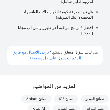
اندرويد (دليل شامل)
هل تريد معرفة كيفية اظهار حالات الواتس اب
المخفية؟ إليك الطريقة!
أفضل 6 برامج مراقبة آخر ظهور واتس اب مجانا
[أحدث]
هل لديك سؤال متعلق بالمنتج؟
يرجى الاتصال مع فريق
الدعم للحصول على حل سريع>>
المزيد من المواضيع
نصائح الفيديو
نصائح iOS
نصائح Android
تغيير الموقع
تغيير الصوت
AI نصائح